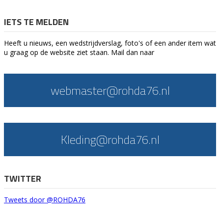
IETS TE MELDEN
Heeft u nieuws, een wedstrijdverslag, foto's of een ander item wat
u graag op de website ziet staan. Mail dan naar
webmaster@rohda76.nl
Kleding@rohda76.nl
TWITTER
Tweets door @ROHDA76