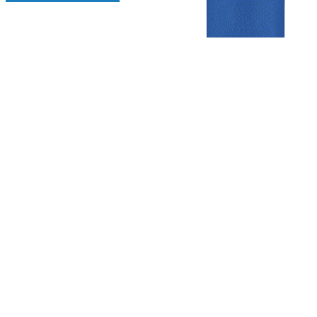
Gezellige zaterdagvereniging in Bodegraven. Het eerste elftal bij
de heren komt uit in de vierde klasse.
Club
Roosters
Overige
Algemene
Speeldagenkalender
Alcoholrichtlijn
informatie
Bardienst
In de media
Bestuur &
Schoonmaakrooster
Diverse
Commissies
kleedkamers
links