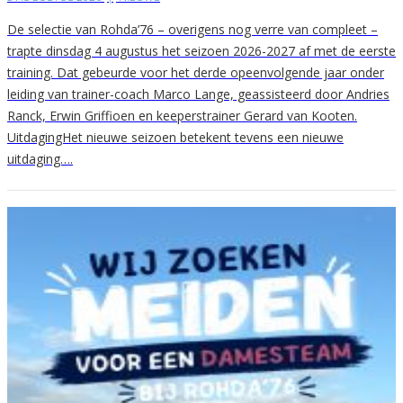
De selectie van Rohda’76 – overigens nog verre van compleet –
trapte dinsdag 4 augustus het seizoen 2026-2027 af met de eerste
training. Dat gebeurde voor het derde opeenvolgende jaar onder
leiding van trainer-coach Marco Lange, geassisteerd door Andries
Ranck, Erwin Griffioen en keeperstrainer Gerard van Kooten.
UitdagingHet nieuwe seizoen betekent tevens een nieuwe
uitdaging….