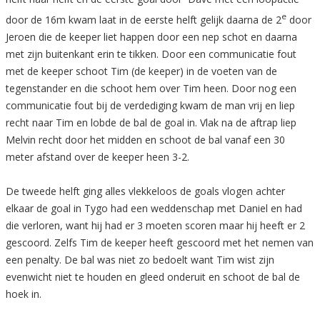
e
door de 16m kwam laat in de eerste helft gelijk daarna de 2
door
Jeroen die de keeper liet happen door een nep schot en daarna
met zijn buitenkant erin te tikken. Door een communicatie fout
met de keeper schoot Tim (de keeper) in de voeten van de
tegenstander en die schoot hem over Tim heen. Door nog een
communicatie fout bij de verdediging kwam de man vrij en liep
recht naar Tim en lobde de bal de goal in. Vlak na de aftrap liep
Melvin recht door het midden en schoot de bal vanaf een 30
meter afstand over de keeper heen 3-2.
De tweede helft ging alles vlekkeloos de goals vlogen achter
elkaar de goal in Tygo had een weddenschap met Daniel en had
die verloren, want hij had er 3 moeten scoren maar hij heeft er 2
gescoord. Zelfs Tim de keeper heeft gescoord met het nemen van
een penalty. De bal was niet zo bedoelt want Tim wist zijn
evenwicht niet te houden en gleed onderuit en schoot de bal de
hoek in.