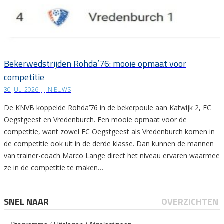
Bekerwedstrijden Rohda’76: mooie opmaat voor
competitie
30 JULI 2026
|
NIEUWS
De KNVB koppelde Rohda’76 in de bekerpoule aan Katwijk 2, FC
Oegstgeest en Vredenburch. Een mooie opmaat voor de
competitie, want zowel FC Oegstgeest als Vredenburch komen in
de competitie ook uit in de derde klasse. Dan kunnen de mannen
van trainer-coach Marco Lange direct het niveau ervaren waarmee
ze in de competitie te maken…
SNEL NAAR
OVERZICHTEN