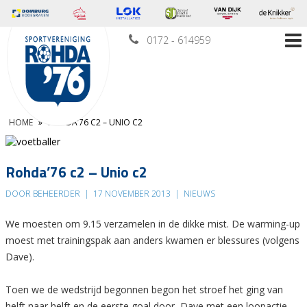
0172 - 614959
HOME
»
ROHDA’76 C2 – UNIO C2
Rohda’76 c2 – Unio c2
DOOR BEHEERDER
|
17 NOVEMBER 2013
|
NIEUWS
We moesten om 9.15 verzamelen in de dikke mist. De warming-up
moest met trainingspak aan anders kwamen er blessures (volgens
Dave).
Toen we de wedstrijd begonnen begon het stroef het ging van
helft naar helft en de eerste goal door Dave met een loopactie