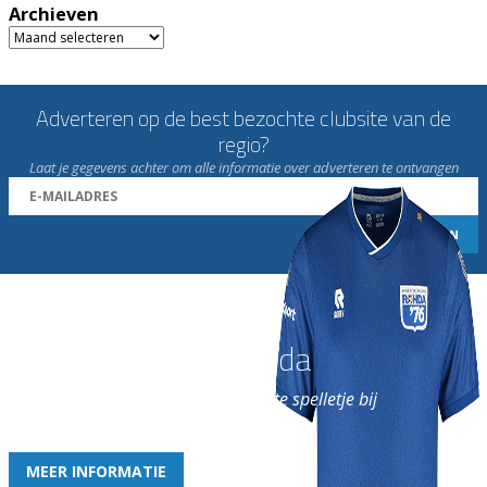
Archieven
Archieven
Adverteren op de best bezochte clubsite van de
regio?
Laat je gegevens achter om alle informatie over adverteren te ontvangen
Word nu lid van Rohda
en geniet iedere week van het leukste spelletje bij
de leukste club!
MEER INFORMATIE