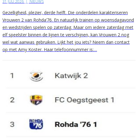
31 JULI 2026
|
NIEUWS
Gezelligheid, plezier, derde helft. Die onderdelen karakteriseren
Vrouwen 2 van Rohda’76. En natuurlijk trainen op woensdagavond
en wedstrijden spelen op zaterdag. Maar om iedere zaterdag met
elf speelster binnen de lijnen te verschijnen, kan Vrouwen 2 nog
wel wat aanwas gebruiken. Lijkt het jou iets? Neem dan contact
op met Amy Koster. Haar telefoonnummer is:…