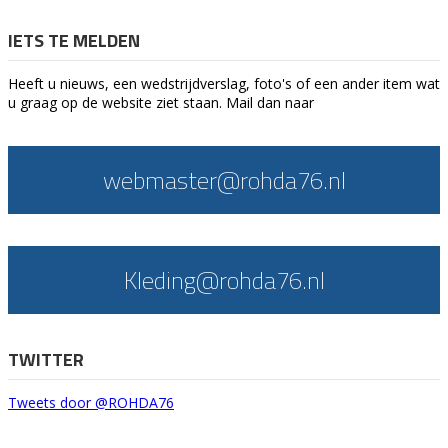
IETS TE MELDEN
Heeft u nieuws, een wedstrijdverslag, foto's of een ander item wat
u graag op de website ziet staan. Mail dan naar
webmaster@rohda76.nl
Kleding@rohda76.nl
TWITTER
Tweets door @ROHDA76