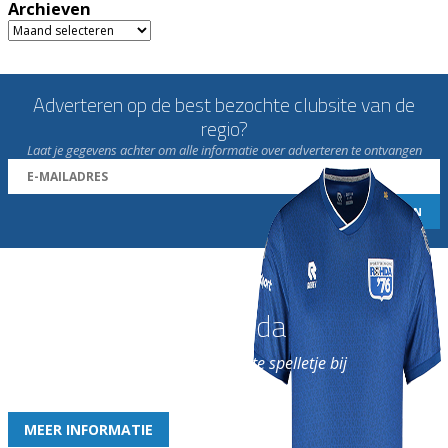
Archieven
Archieven
Adverteren op de best bezochte clubsite van de
regio?
Laat je gegevens achter om alle informatie over adverteren te ontvangen
Word nu lid van Rohda
en geniet iedere week van het leukste spelletje bij
de leukste club!
MEER INFORMATIE