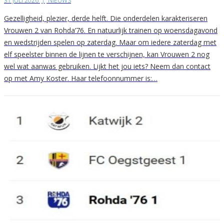
31 JULI 2026
|
NIEUWS
Gezelligheid, plezier, derde helft. Die onderdelen karakteriseren
Vrouwen 2 van Rohda’76. En natuurlijk trainen op woensdagavond
en wedstrijden spelen op zaterdag. Maar om iedere zaterdag met
elf speelster binnen de lijnen te verschijnen, kan Vrouwen 2 nog
wel wat aanwas gebruiken. Lijkt het jou iets? Neem dan contact
op met Amy Koster. Haar telefoonnummer is:…