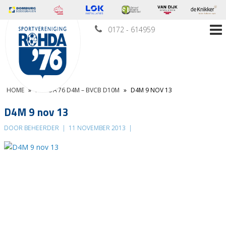
0172 - 614959
HOME
»
ROHDA’76 D4M – BVCB D10M
»
D4M 9 NOV 13
D4M 9 nov 13
DOOR BEHEERDER
|
11 NOVEMBER 2013
|