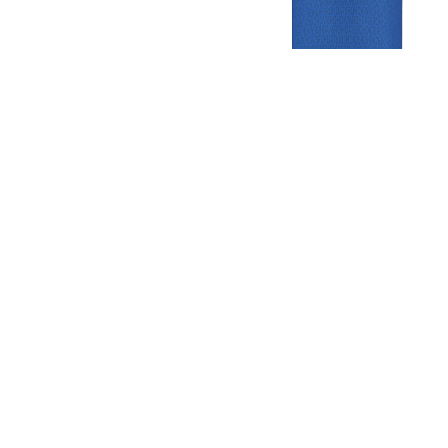
Gezellige zaterdagvereniging in Bodegraven. Het eerste elftal bij
de heren komt uit in de vierde klasse.
Club
Roosters
Overige
Algemene
Speeldagenkalender
Alcoholrichtlijn
informatie
Bardienst
In de media
Bestuur &
Schoonmaakrooster
Diverse
Commissies
kleedkamers
links