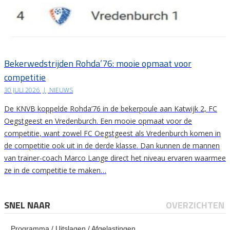
Bekerwedstrijden Rohda’76: mooie opmaat voor
competitie
30 JULI 2026
|
NIEUWS
De KNVB koppelde Rohda’76 in de bekerpoule aan Katwijk 2, FC
Oegstgeest en Vredenburch. Een mooie opmaat voor de
competitie, want zowel FC Oegstgeest als Vredenburch komen in
de competitie ook uit in de derde klasse. Dan kunnen de mannen
van trainer-coach Marco Lange direct het niveau ervaren waarmee
ze in de competitie te maken…
SNEL NAAR
OVERZICHTEN
Programma / Uitslagen / Afgelastingen