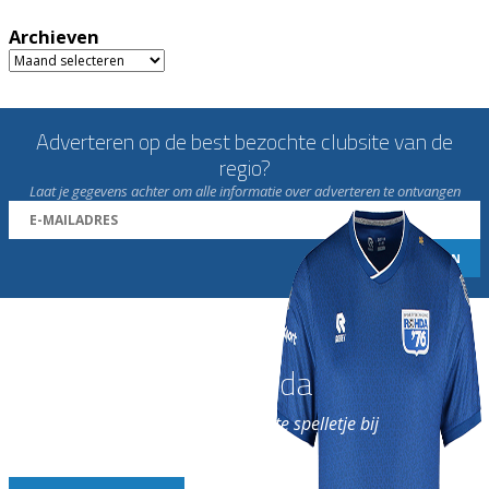
Archieven
Archieven
Adverteren op de best bezochte clubsite van de
regio?
Laat je gegevens achter om alle informatie over adverteren te ontvangen
Word nu lid van Rohda
en geniet iedere week van het leukste spelletje bij
de leukste club!