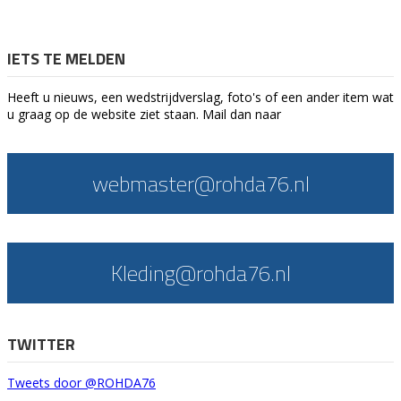
IETS TE MELDEN
Heeft u nieuws, een wedstrijdverslag, foto's of een ander item wat
u graag op de website ziet staan. Mail dan naar
webmaster@rohda76.nl
Kleding@rohda76.nl
TWITTER
Tweets door @ROHDA76