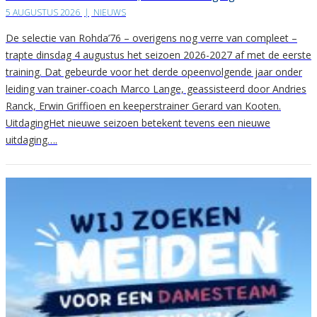
5 AUGUSTUS 2026
|
NIEUWS
De selectie van Rohda’76 – overigens nog verre van compleet –
trapte dinsdag 4 augustus het seizoen 2026-2027 af met de eerste
training. Dat gebeurde voor het derde opeenvolgende jaar onder
leiding van trainer-coach Marco Lange, geassisteerd door Andries
Ranck, Erwin Griffioen en keeperstrainer Gerard van Kooten.
UitdagingHet nieuwe seizoen betekent tevens een nieuwe
uitdaging….