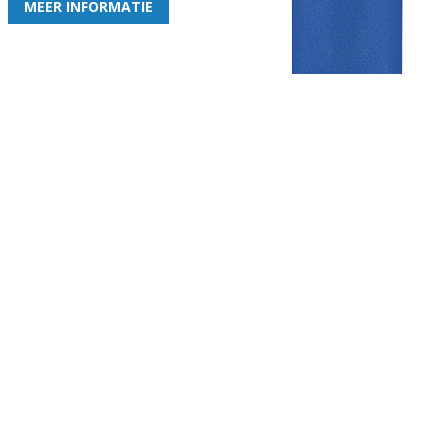
MEER INFORMATIE
Gezellige zaterdagvereniging in Bodegraven. Het eerste elftal bij
de heren komt uit in de vierde klasse.
Club
Roosters
Overige
Algemene
Speeldagenkalender
Alcoholrichtlijn
informatie
Bardienst
In de media
Bestuur &
Schoonmaakrooster
Diverse