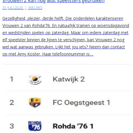
Vrouwen 2 kan nog wat speelsters gebruiken
31 JULI 2026
|
NIEUWS
Gezelligheid, plezier, derde helft. Die onderdelen karakteriseren
Vrouwen 2 van Rohda’76. En natuurlijk trainen op woensdagavond
en wedstrijden spelen op zaterdag. Maar om iedere zaterdag met
elf speelster binnen de lijnen te verschijnen, kan Vrouwen 2 nog
wel wat aanwas gebruiken. Lijkt het jou iets? Neem dan contact
op met Amy Koster. Haar telefoonnummer is:…