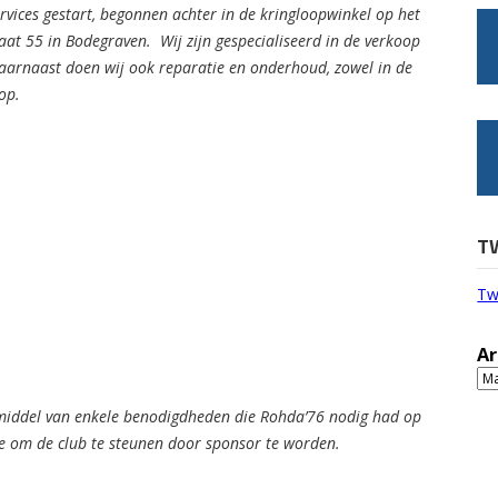
rvices gestart, begonnen achter in de kringloopwinkel op het
aat 55 in Bodegraven. Wij zijn gespecialiseerd in de verkoop
aarnaast doen wij ook reparatie en onderhoud, zowel in de
op.
T
Tw
Ar
Ar
 middel van enkele benodigdheden die Rohda’76 nodig had op
ee om de club te steunen door sponsor te worden.