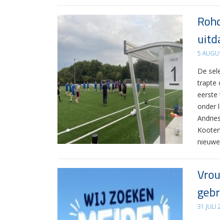
Rohd
uitd
5 AUGU
De sel
trapte
eerste
onder 
Andrie
Kooten
nieuwe
Vrou
gebr
31 JULI