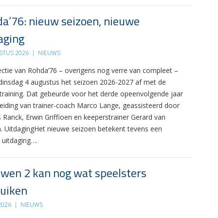
a’76: nieuw seizoen, nieuwe
aging
STUS 2026
|
NIEUWS
ectie van Rohda’76 – overigens nog verre van compleet –
 dinsdag 4 augustus het seizoen 2026-2027 af met de
 training. Dat gebeurde voor het derde opeenvolgende jaar
leiding van trainer-coach Marco Lange, geassisteerd door
s Ranck, Erwin Griffioen en keeperstrainer Gerard van
. UitdagingHet nieuwe seizoen betekent tevens een
 uitdaging….
wen 2 kan nog wat speelsters
uiken
 2026
|
NIEUWS