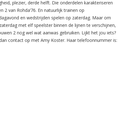
gheid, plezier, derde helft. Die onderdelen karakteriseren
n 2 van Rohda’76. En natuurlijk trainen op
agavond en wedstrijden spelen op zaterdag. Maar om
zaterdag met elf speelster binnen de lijnen te verschijnen,
ouwen 2 nog wel wat aanwas gebruiken. Lijkt het jou iets?
an contact op met Amy Koster. Haar telefoonnummer is: