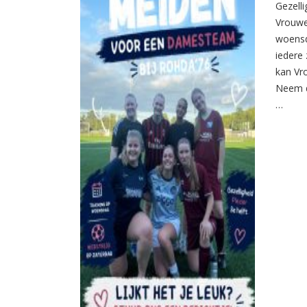
Gezelli
Vrouwe
woensd
iedere 
kan Vr
Neem d
…