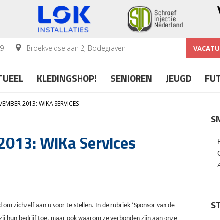
59
Broekveldselaan 2, Bodegraven
VACATU
TUEEL
KLEDINGSHOP!
SENIOREN
JEUGD
FU
EMBER 2013: WIKA SERVICES
S
2013: WiKa Services
ST
 om zichzelf aan u voor te stellen. In de rubriek ‘Sponsor van de
zij hun bedrijf toe, maar ook waarom ze verbonden zijn aan onze