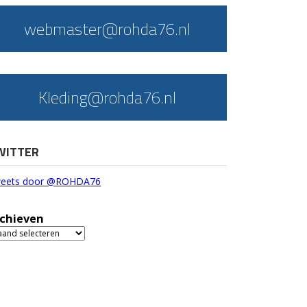
webmaster@rohda76.nl
Kleding@rohda76.nl
WITTER
eets door @ROHDA76
chieven
chieven