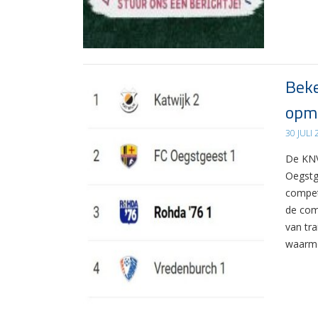
Beke
opma
30 JULI
De KNV
Oegstg
compet
de com
van tr
waarme