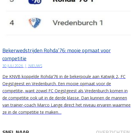
Bekerwedstrijden Rohda’76: mooie opmaat voor
competitie
30 JULI 2026
|
NIEUWS
De KNVB koppelde Rohda’76 in de bekerpoule aan Katwijk 2, FC
Oegstgeest en Vredenburch. Een mooie opmaat voor de
competitie, want zowel FC Oegstgeest als Vredenburch komen in
de competitie ook uit in de derde klasse. Dan kunnen de mannen
van trainer-coach Marco Lange direct het niveau ervaren waarmee
ze in de competitie te maken…
SNEL NAAR
OVERZICHTEN