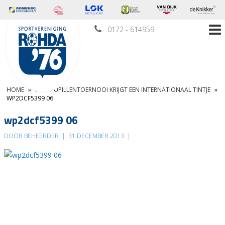
0172 - 614959
HOME
»
E & F PUPILLENTOERNOOI KRIJGT EEN INTERNATIONAAL TINTJE
»
WP2DCF5399 06
wp2dcf5399 06
DOOR BEHEERDER
|
31 DECEMBER 2013
|