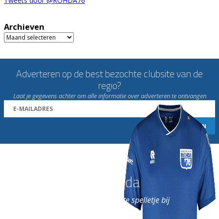
Tweets door @ROHDA76
Archieven
Archieven
Adverteren op de best bezochte clubsite van de
regio?
Laat je gegevens achter om alle informatie over adverteren te ontvangen
Word nu lid van Rohda
en geniet iedere week van het leukste spelletje bij
de leukste club!