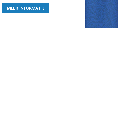
MEER INFORMATIE
Gezellige zaterdagvereniging in Bodegraven. Het eerste elftal bij
de heren komt uit in de vierde klasse.
Club
Roosters
Overige
Algemene
Speeldagenkalender
Alcoholrichtlijn
informatie
Bardienst
In de media