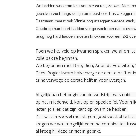
We hadden wederom last van blessures, zo was Niels no
gebroken voet langs de lijn en moest ook Bas afzeggen m
Daarnaast moest ook Vinnie nog afzeggen wegens werk, e
Gouda op hun beurt hadden vorige week een ruime overw
terug nog hard hadden moeten knokken voor een 2-1 ove
Toen we het veld op kwamen spraken we af om te p
volle bak te beginnen.
We begonnen met Rino, Rien, Arjan de voorzitten, W
Cees. Rogier kwam halverwege de eerste helft er in
er halverwege de eerste helft in voor EvertJan.
Al gelijk aan het begin van de wedstrijd was duidel
op het middenveld, kort op en speelde fel. Voorin 
letterlijk alles dat zijn kant op kwam te hebben.
Zelf wisten we wel met vlagen goed voetbal te laten
kregen we wat mogelijkheden na combinaties tusse
al kreeg hij deze er niet in geprikt.