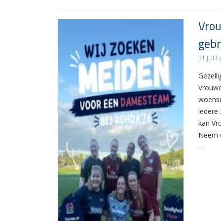
Vrou
gebr
31 JULI
Gezelli
Vrouwe
woensd
iedere 
kan Vr
Neem d
…