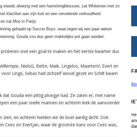
g steeds afwezig met een hamstringblessure, zat Whitemen met zn
et klachten aan zijn kuit en een vervelende verkoudheid.
n zat Moo in Parijs.
inning gehaald op Soccer Boys, waar tegen wij een paar weken
rwinning. Gouda zou dus geen makkelijke pot gaan worden.
roberen snel een goal te maken en het eerste kwartier dus
illempie, NielsG, Bette, Maik, Lingelos, MaartenV, Evert en
F
 voor Linge, Sebas had zichzelf wissel gezet en Schilt kwam
Ro
ijk dat Gouda een pittig ploegje had. Ze zaten er, met name
I
liepen een paar snelle mannen en achterin leek de aanvoerder
He
 zien, en achterin hielden we de boel aardig dicht. Ook
an
n Cees en Evertjan, waar de grootste kans voor Cees was,
da