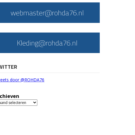
webmaster@rohda76.nl
Kleding@rohda76.nl
WITTER
eets door @ROHDA76
chieven
chieven