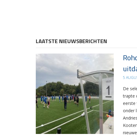
LAATSTE NIEUWSBERICHTEN
Rohd
uitd
5 AUGU
De sel
trapte
eerste
onder 
Andrie
Kooten
nieuwe