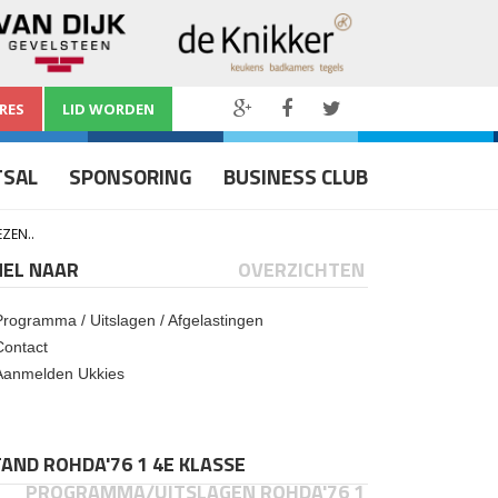
RES
LID WORDEN
TSAL
SPONSORING
BUSINESS CLUB
ZEN..
NEL NAAR
OVERZICHTEN
Programma / Uitslagen / Afgelastingen
Contact
Aanmelden Ukkies
AND ROHDA'76 1 4E KLASSE
PROGRAMMA/UITSLAGEN ROHDA'76 1