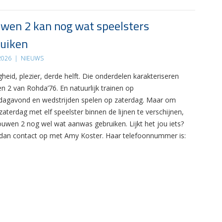
wen 2 kan nog wat speelsters
uiken
 2026
|
NIEUWS
gheid, plezier, derde helft. Die onderdelen karakteriseren
n 2 van Rohda’76. En natuurlijk trainen op
agavond en wedstrijden spelen op zaterdag. Maar om
zaterdag met elf speelster binnen de lijnen te verschijnen,
ouwen 2 nog wel wat aanwas gebruiken. Lijkt het jou iets?
an contact op met Amy Koster. Haar telefoonnummer is: