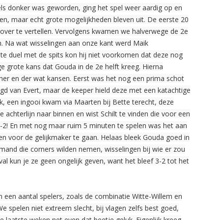
dels donker was geworden, ging het spel weer aardig op en
gen, maar echt grote mogelijkheden bleven uit. De eerste 20
g over te vertellen. Vervolgens kwamen we halverwege de 2e
n. Na wat wisselingen aan onze kant werd Maik
ste duel met de spits kon hij niet voorkomen dat deze nog
ge grote kans dat Gouda in de 2e helft kreeg. Hierna
her en der wat kansen. Eerst was het nog een prima schot
egd van Evert, maar de keeper hield deze met een katachtige
ak, een ingooi kwam via Maarten bij Bette terecht, deze
 achterlijn naar binnen en wist Schilt te vinden die voor een
 3-2! En met nog maar ruim 5 minuten te spelen was het aan
 en voor de gelijkmaker te gaan. Helaas bleek Gouda goed in
 Niemand die corners wilden nemen, wisselingen bij wie er zou
l kun je ze geen ongelijk geven, want het bleef 3-2 tot het
n een aantal spelers, zoals de combinatie Witte-Willem en
We spelen niet extreem slecht, bij vlagen zelfs best goed,
aatste weken net even dat beetje geluk. Eigenlijk kreeg