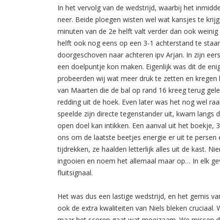
In het vervolg van de wedstrijd, waarbij het inmid
neer. Beide ploegen wisten wel wat kansjes te krij
minuten van de 2e helft valt verder dan ook weini
helft ook nog eens op een 3-1 achterstand te staa
doorgeschoven naar achteren ipv Arjan. In zijn eer
een doelpuntje kon maken. Eigenlijk was dit de eni
probeerden wij wat meer druk te zetten en kregen 
van Maarten die de bal op rand 16 kreeg terug gel
redding uit de hoek. Even later was het nog wel ra
speelde zijn directe tegenstander uit, kwam langs de
open doel kan intikken. Een aanval uit het boekje,
ons om de laatste beetjes energie er uit te persen
tijdrekken, ze haalden letterlijk alles uit de kast.
ingooien en noem het allemaal maar op… In elk geva
fluitsignaal.
Het was dus een lastige wedstrijd, en het gemis va
ook de extra kwaliteiten van Niels bleken cruciaal. 
maar het scoren gaat wat moeizaam. We missen de l