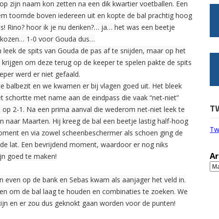
 op zijn naam kon zetten na een dik kwartier voetballen. Een
llem toornde boven iedereen uit en kopte de bal prachtig hoog
s! Rino? hoor ik je nu denken?… ja… het was een beetje
gekozen… 1-0 voor Gouda dus…
leek de spits van Gouda de pas af te snijden, maar op het
 krijgen om deze terug op de keeper te spelen pakte de spits
eper werd er niet gefaald.
te balbezit en we kwamen er bij vlagen goed uit. Het bleek
et schortte met name aan de eindpass die vaak “net-niet”
T
t op 2-1. Na een prima aanval die wederom net-niet leek te
gen naar Maarten. Hij kreeg de bal een beetje lastig half-hoog
Tw
oment en via zowel scheenbeschermer als schoen ging de
de lat. Een bevrijdend moment, waardoor er nog niks
Ar
ijn goed te maken!
Ar
on even op de bank en Sebas kwam als aanjager het veld in.
ken om de bal laag te houden en combinaties te zoeken. We
zijn en er zou dus geknokt gaan worden voor de punten!