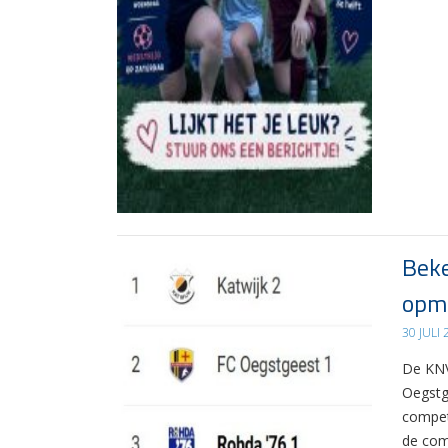
Beke
opma
30 JULI
De KNV
Oegstg
compet
de com