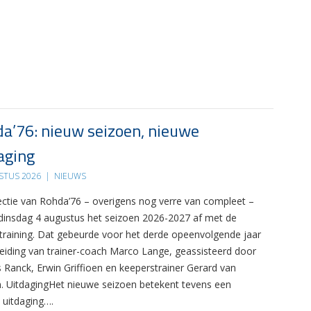
a’76: nieuw seizoen, nieuwe
aging
STUS 2026
|
NIEUWS
ectie van Rohda’76 – overigens nog verre van compleet –
 dinsdag 4 augustus het seizoen 2026-2027 af met de
 training. Dat gebeurde voor het derde opeenvolgende jaar
leiding van trainer-coach Marco Lange, geassisteerd door
s Ranck, Erwin Griffioen en keeperstrainer Gerard van
. UitdagingHet nieuwe seizoen betekent tevens een
 uitdaging….