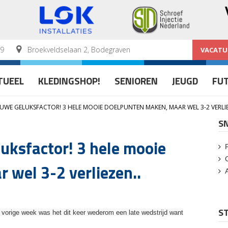
59
Broekveldselaan 2, Bodegraven
VACATU
TUEEL
KLEDINGSHOP!
SENIOREN
JEUGD
FU
UWE GELUKSFACTOR! 3 HELE MOOIE DOELPUNTEN MAKEN, MAAR WEL 3-2 VERLIE
S
uksfactor! 3 hele mooie
 wel 3-2 verliezen..
ST
vorige week was het dit keer wederom een late wedstrijd want