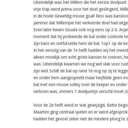
Uiteindelijk was het Willem die het eerste doelpunt
vrije trap werd prima voor het doel geslingerd, Wi
in de hoek! Geweldig mooie goal! Rino was kansloo
jammer dat Willempie het verkeerde doel had uit
Even later kwam Gouda ook nog eens op 2-0. Arjan 
moment dat hij probeerde de bal onder controle te
zijn kans en ontfutselde hem de bal. 1op1 op de ke
In het vervolg van de 1e helft hadden wij het mees
alleen moeilijk om echt grote kansen te creëren, h
was. Uiteindelijk kwamen we nog wel vlak voor rus
zijn wist Schilt de bal op rand 16 nog op zij te leg
en onder hem aangespeeld maar twijfelde geen m
bal met een mooie volley over de keeper en onder 
verloren was, immers 1 doelpuntje verschil moet z
Voor de 2e helft werd er wat gewijzigd, Bette beg
Maarten ging centraal spelen en er werd afgespro
hadden het gevoel zeker niet de mindere ploeg te 