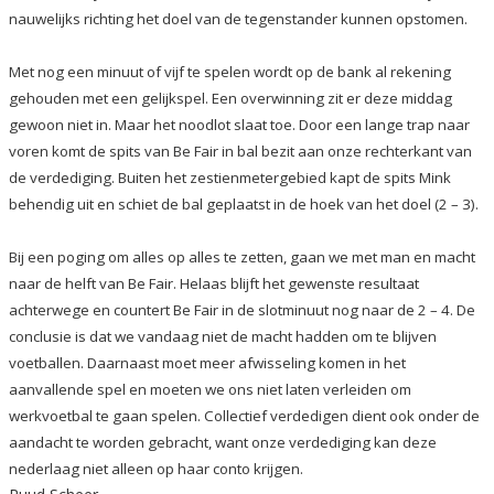
nauwelijks richting het doel van de tegenstander kunnen opstomen.
Met nog een minuut of vijf te spelen wordt op de bank al rekening
gehouden met een gelijkspel. Een overwinning zit er deze middag
gewoon niet in. Maar het noodlot slaat toe. Door een lange trap naar
voren komt de spits van Be Fair in bal bezit aan onze rechterkant van
de verdediging. Buiten het zestienmetergebied kapt de spits Mink
behendig uit en schiet de bal geplaatst in de hoek van het doel (2 – 3).
Bij een poging om alles op alles te zetten, gaan we met man en macht
naar de helft van Be Fair. Helaas blijft het gewenste resultaat
achterwege en countert Be Fair in de slotminuut nog naar de 2 – 4. De
conclusie is dat we vandaag niet de macht hadden om te blijven
voetballen. Daarnaast moet meer afwisseling komen in het
aanvallende spel en moeten we ons niet laten verleiden om
werkvoetbal te gaan spelen. Collectief verdedigen dient ook onder de
aandacht te worden gebracht, want onze verdediging kan deze
nederlaag niet alleen op haar conto krijgen.