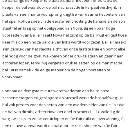
de bal langs de keeper te plaatsen, maar met een reflex raakt de
keeper de bal waardoor de bal net naast de linkerpaal verdwijnt. In
plaats van een riante voorsprong krijgt Be Fair daarna het betere van
het spel. Rohda speelt in de eerste helft richting de kantine en de zon
staat fel en laag op het doelgebied van Nova. Bij een paar hoge
voorzetten van Be Fair raakt Nova het zicht op de bal kwijt en tast twee
keer mis op een hoge bal die van links wordt voorgezet. Be Fair maakt
slim gebruik van het slechte zicht van onze laatste linie en pompt elke
bal hoog voor de goal. We komen onder druk te staan en gaan naar
achteren lopen, terwijl wij vergeten druk te zetten op de man met de
bal. Dit is namelijk de enige manier om de hoge voorzetten te
voorkomen.
Rondom de dertigste minuut wordt wederom een bal in onze
zestienmetergebied geslingerd en Mitchell werkt de bal half weg. De
bal valt precies voor de voeten van een middenvelder van Be Fair die
de bal van dichtbij achter Nova het doel in schiet (1 – 1). Volledig de
weg kwijt blijven wij achteruit lopen en Be Fair ruikt de overwinning. Bij
een nieuwe aanval wordt de bal door de rechtsbuiten van Be Fair