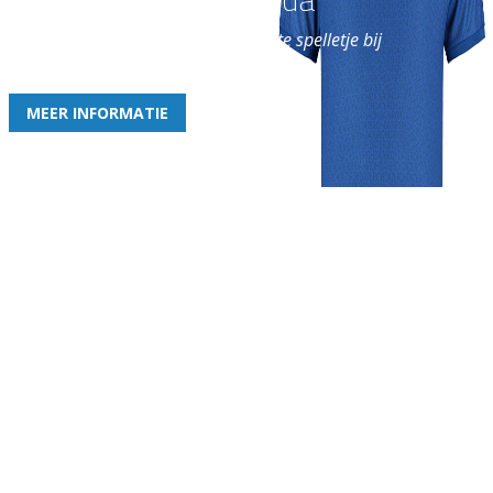
en geniet iedere week van het leukste spelletje bij
de leukste club!
MEER INFORMATIE
Gezellige zaterdagvereniging in Bodegraven. Het eerste elftal bij
de heren komt uit in de vierde klasse.
Club
Roosters
Overige