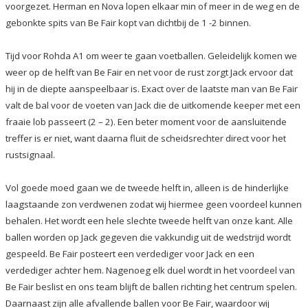
voorgezet. Herman en Nova lopen elkaar min of meer in de weg en de
gebonkte spits van Be Fair kopt van dichtbij de 1 -2 binnen.
Tijd voor Rohda A1 om weer te gaan voetballen. Geleidelijk komen we
weer op de helft van Be Fair en net voor de rust zorgt Jack ervoor dat
hij in de diepte aanspeelbaar is. Exact over de laatste man van Be Fair
valt de bal voor de voeten van Jack die de uitkomende keeper met een
fraaie lob passeert (2 – 2). Een beter moment voor de aansluitende
treffer is er niet, want daarna fluit de scheidsrechter direct voor het
rustsignaal.
Vol goede moed gaan we de tweede helft in, alleen is de hinderlijke
laagstaande zon verdwenen zodat wij hiermee geen voordeel kunnen
behalen. Het wordt een hele slechte tweede helft van onze kant. Alle
ballen worden op Jack gegeven die vakkundig uit de wedstrijd wordt
gespeeld. Be Fair posteert een verdediger voor Jack en een
verdediger achter hem. Nagenoeg elk duel wordt in het voordeel van
Be Fair beslist en ons team blijft de ballen richting het centrum spelen.
Daarnaast zijn alle afvallende ballen voor Be Fair, waardoor wij