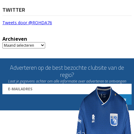
TWITTER
Tweets door @ROHDA76
Archieven
Archieven
Adverteren op de best bezochte clubsite van de
regio?
Laat je gegevens achter om alle informatie over adverteren te ontvangen
Word nu lid van Rohda