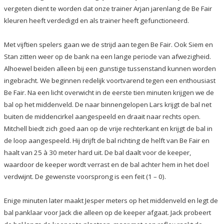
vergeten dient te worden dat onze trainer Arjan jarenlang de Be Fair
kleuren heeft verdedigd en als trainer heeft gefunctioneerd.
Met vijftien spelers gaan we de strijd aan tegen Be Fair. Ook Siem en
Stan zitten weer op de bank na een lange periode van afwezigheid.
Alhoewel beiden alleen bij een gunstige tussenstand kunnen worden
ingebracht. We beginnen redelijk voortvarend tegen een enthousiast
Be Fair. Na een licht overwicht in de eerste tien minuten krijgen we de
bal op het middenveld. De naar binnengelopen Lars krijgt de bal net
buiten de middencirkel aangespeeld en draait naar rechts open.
Mitchell biedt zich goed aan op de vrije rechterkant en krijgt de bal in
de loop aangespeeld. Hij drijft de bal richting de helft van Be Fair en
haalt van 25 à 30 meter hard uit. De bal daalt voor de keeper,
waardoor de keeper wordt verrast en de bal achter hem in het doel
verdwijnt. De gewenste voorsprong is een feit (1 – 0).
Enige minuten later maakt Jesper meters op het middenveld en legt de
bal panklaar voor Jack die alleen op de keeper afgaat. Jack probeert