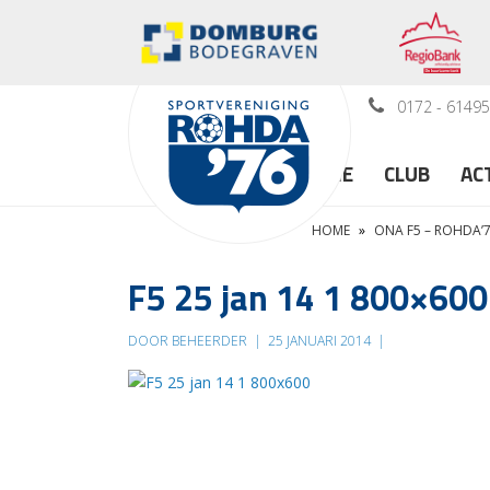
0172 - 6149
HOME
CLUB
AC
HOME
»
ONA F5 – ROHDA’7
F5 25 jan 14 1 800×600
DOOR BEHEERDER
|
25 JANUARI 2014
|