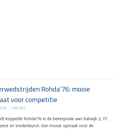
rwedstrijden Rohda’76: mooie
at voor competitie
 2026
|
NIEUWS
B koppelde Rohda’76 in de bekerpoule aan Katwijk 2, FC
eest en Vredenburch. Een mooie opmaat voor de