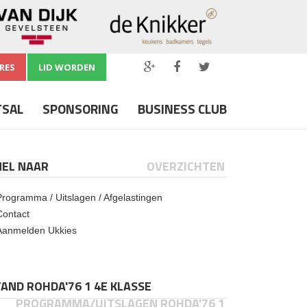
RES
LID WORDEN
TSAL
SPONSORING
BUSINESS CLUB
NEL NAAR
OVERZICHTEN
Programma / Uitslagen / Afgelastingen
Contact
Aanmelden Ukkies
AND ROHDA'76 1 4E KLASSE
PROGRAMMA/UITSLAGEN ROHDA'76 1