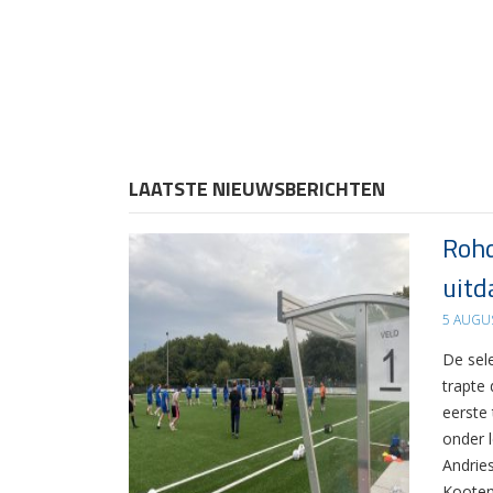
LAATSTE NIEUWSBERICHTEN
Rohd
uitd
5 AUGU
De sel
trapte
eerste
onder 
Andrie
Kooten