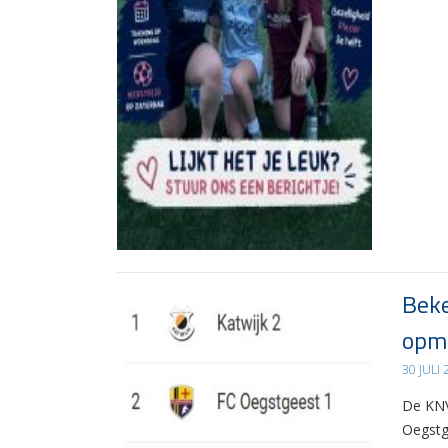
Beke
opma
30 JULI
De KNV
Oegstg