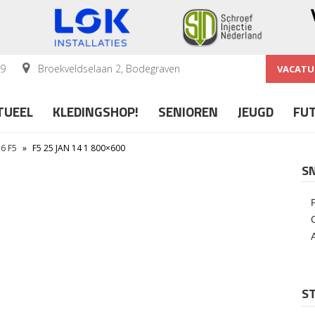
59
Broekveldselaan 2, Bodegraven
VACATU
TUEEL
KLEDINGSHOP!
SENIOREN
JEUGD
FU
6 F5
»
F5 25 JAN 14 1 800×600
S
ST