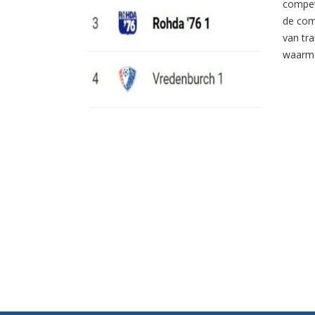
compet
de com
van tr
waarme