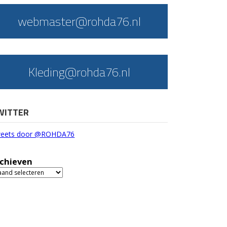
webmaster@rohda76.nl
Kleding@rohda76.nl
WITTER
eets door @ROHDA76
chieven
chieven