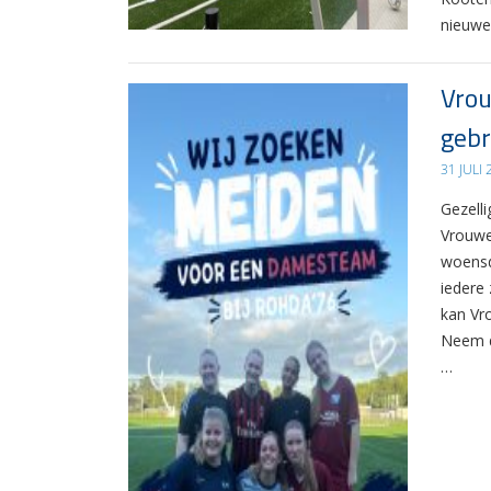
nieuwe
Vrou
gebr
31 JULI
Gezelli
Vrouwe
woensd
iedere 
kan Vr
Neem d
…