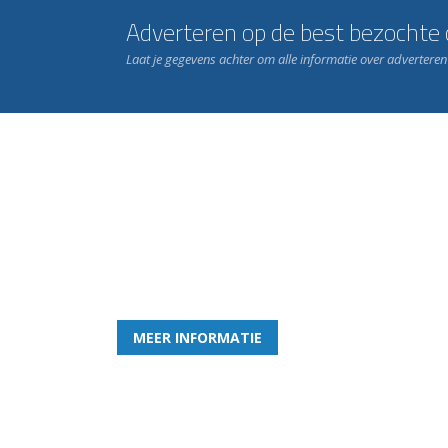
Adverteren op de best bezochte c
Laat je gegevens achter om alle informatie over advertere
Word nu lid van Rohda
en geniet iedere week van het leukste spelletje bi
MEER INFORMATIE