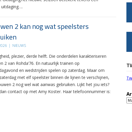
 uitdaging….
wen 2 kan nog wat speelsters
uiken
 2026
|
NIEUWS
gheid, plezier, derde helft. Die onderdelen karakteriseren
n 2 van Rohda’76. En natuurlijk trainen op
T
agavond en wedstrijden spelen op zaterdag. Maar om
zaterdag met elf speelster binnen de lijnen te verschijnen,
Tw
ouwen 2 nog wel wat aanwas gebruiken. Lijkt het jou iets?
an contact op met Amy Koster. Haar telefoonnummer is:
Ar
Ar