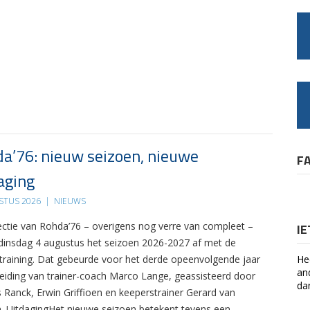
a’76: nieuw seizoen, nieuwe
F
aging
STUS 2026
|
NIEUWS
ectie van Rohda’76 – overigens nog verre van compleet –
I
 dinsdag 4 augustus het seizoen 2026-2027 af met de
 training. Dat gebeurde voor het derde opeenvolgende jaar
He
an
leiding van trainer-coach Marco Lange, geassisteerd door
da
s Ranck, Erwin Griffioen en keeperstrainer Gerard van
. UitdagingHet nieuwe seizoen betekent tevens een