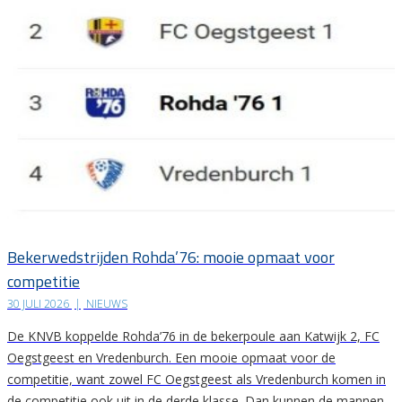
Bekerwedstrijden Rohda’76: mooie opmaat voor
competitie
30 JULI 2026
|
NIEUWS
De KNVB koppelde Rohda’76 in de bekerpoule aan Katwijk 2, FC
Oegstgeest en Vredenburch. Een mooie opmaat voor de
competitie, want zowel FC Oegstgeest als Vredenburch komen in
de competitie ook uit in de derde klasse. Dan kunnen de mannen