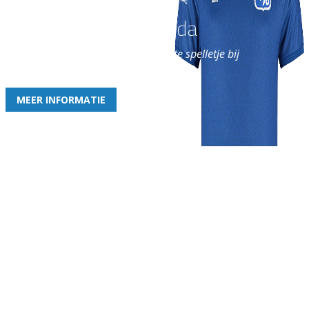
Word nu lid van Rohda
en geniet iedere week van het leukste spelletje bij
de leukste club!
MEER INFORMATIE
Gezellige zaterdagvereniging in Bodegraven. Het eerste elftal bij
de heren komt uit in de vierde klasse.