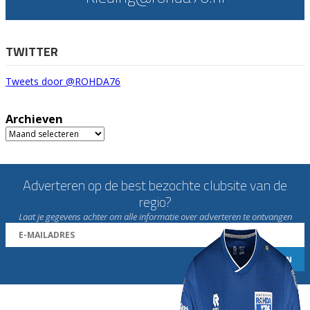
TWITTER
Tweets door @ROHDA76
Archieven
Archieven
Adverteren op de best bezochte clubsite van de
regio?
Laat je gegevens achter om alle informatie over adverteren te ontvangen