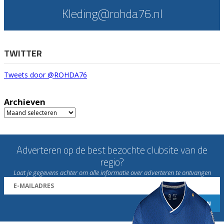
Kleding@rohda76.nl
TWITTER
Tweets door @ROHDA76
Archieven
Archieven
Adverteren op de best bezochte clubsite van de
regio?
Laat je gegevens achter om alle informatie over adverteren te ontvangen