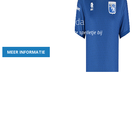
Word nu lid van Rohda
en geniet iedere week van het leukste spelletje bij
de leukste club!
MEER INFORMATIE
Gezellige zaterdagvereniging in Bodegraven. Het eerste elftal bij
de heren komt uit in de vierde klasse.