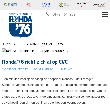
0172 - 614959
HOME
»
ROHDA’76 RICHT ZICH AL OP CVC
Rohda’76 richt zich al op CVC
DOOR BEHEERDER
|
26 JANUARI 2014
|
NIEUWS
Tien minuten voor tijd vervloog de hoop voor Rohda’76 dat het tegen
Schoonhoven nog minimaal een punt aan de uitbeurt zou overhouden. Helaas
moest de sterk keepende Jeroen Kok capituleren bij een afstandsschot van de
thuisclub, 1-0. Dat was tevens de eindstand. Jammer, want een gelijk spel zou
de verhoudingen binnen de lijnen beter hebben weergegeven.