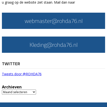
u graag op de website ziet staan. Mail dan naar
webmaster@rohda76.nl
Kleding@rohda76.nl
TWITTER
Tweets door @ROHDA76
Archieven
Archieven