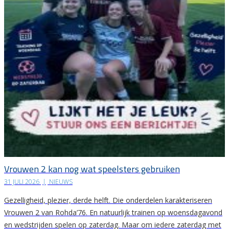
Vrouwen 2 kan nog wat speelsters gebruiken
31 JULI 2026
|
NIEUWS
Gezelligheid, plezier, derde helft. Die onderdelen karakteriseren
Vrouwen 2 van Rohda’76. En natuurlijk trainen op woensdagavond
en wedstrijden spelen op zaterdag. Maar om iedere zaterdag met