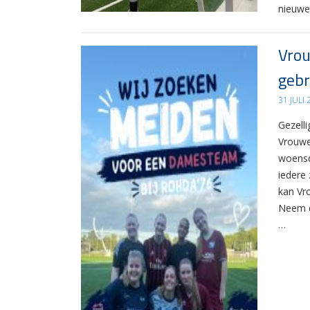
nieuwe
Vrou
gebr
31 JULI
Gezelli
Vrouwe
woensd
iedere 
kan Vr
Neem d
…