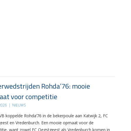
rwedstrijden Rohda’76: mooie
at voor competitie
 2026
|
NIEUWS
B koppelde Rohda’76 in de bekerpoule aan Katwijk 2, FC
eest en Vredenburch. Een mooie opmaat voor de
itie, want zowel FC Oegstgeest als Vredenburch komen in