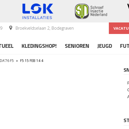
59
Broekveldselaan 2, Bodegraven
VACATU
TUEEL
KLEDINGSHOP!
SENIOREN
JEUGD
FU
DA’76 F5
»
F5 15 FEB 14 4
S
ST