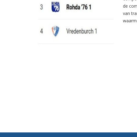
de com
van tr
waarme