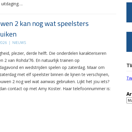
 uitdaging….
wen 2 kan nog wat speelsters
uiken
 2026
|
NIEUWS
gheid, plezier, derde helft. Die onderdelen karakteriseren
n 2 van Rohda’76. En natuurlijk trainen op
T
agavond en wedstrijden spelen op zaterdag. Maar om
zaterdag met elf speelster binnen de lijnen te verschijnen,
Tw
ouwen 2 nog wel wat aanwas gebruiken. Lijkt het jou iets?
an contact op met Amy Koster. Haar telefoonnummer is:
Ar
Ar