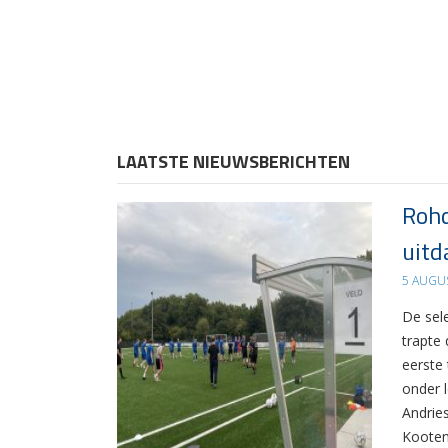
LAATSTE NIEUWSBERICHTEN
Rohd
uitd
5 AUGU
De sel
trapte
eerste
onder 
Andrie
Kooten