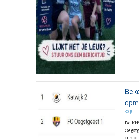
Beke
opma
30 JULI
De KNV
Oegstg
compet