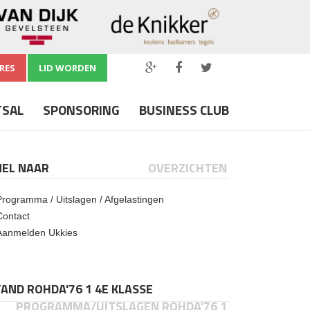
RES
LID WORDEN
TSAL
SPONSORING
BUSINESS CLUB
NEL NAAR
OVERZICHTEN
Programma / Uitslagen / Afgelastingen
Contact
Aanmelden Ukkies
AND ROHDA'76 1 4E KLASSE
PROGRAMMA/UITSLAGEN ROHDA'76 1