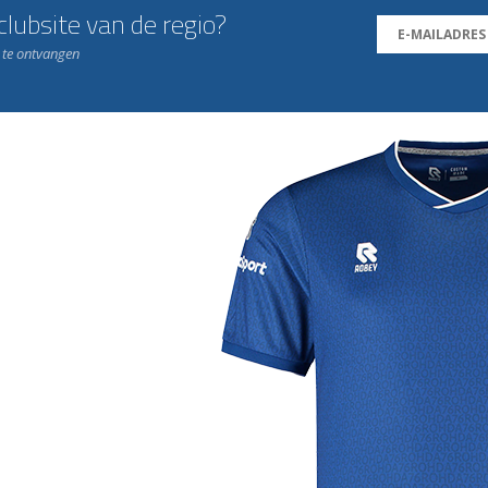
lubsite van de regio?
n te ontvangen
j de leukste club!