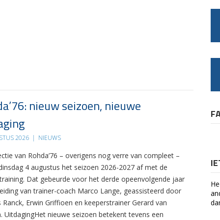
a’76: nieuw seizoen, nieuwe
F
aging
STUS 2026
|
NIEUWS
ectie van Rohda’76 – overigens nog verre van compleet –
I
 dinsdag 4 augustus het seizoen 2026-2027 af met de
 training. Dat gebeurde voor het derde opeenvolgende jaar
He
leiding van trainer-coach Marco Lange, geassisteerd door
an
s Ranck, Erwin Griffioen en keeperstrainer Gerard van
da
. UitdagingHet nieuwe seizoen betekent tevens een