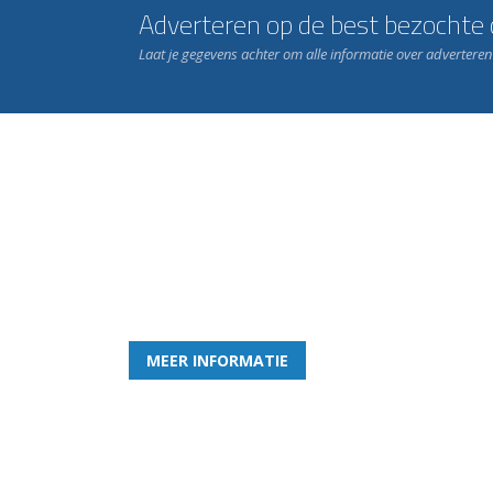
Adverteren op de best bezochte c
Laat je gegevens achter om alle informatie over advertere
Word nu lid van Rohda
en geniet iedere week van het leukste spelletje bi
MEER INFORMATIE