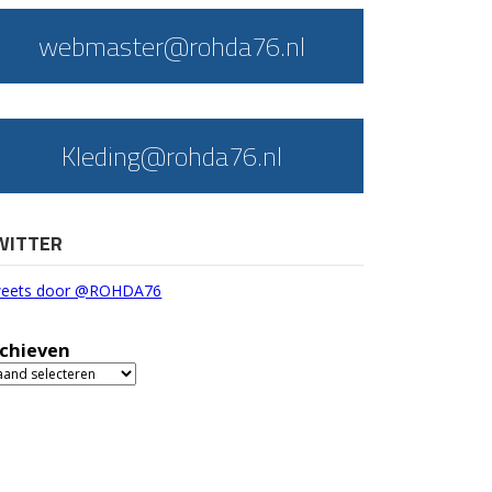
webmaster@rohda76.nl
Kleding@rohda76.nl
WITTER
eets door @ROHDA76
chieven
chieven