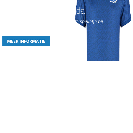
Word nu lid van Rohda
en geniet iedere week van het leukste spelletje bij
de leukste club!
MEER INFORMATIE
Gezellige zaterdagvereniging in Bodegraven. Het eerste elftal bij
de heren komt uit in de vierde klasse.