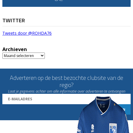
TWITTER
Tweets door @ROHDA76
Archieven
Archieven
Adverteren op de best bezochte clubsite van de
regio?
Laat je gegevens achter om alle informatie over adverteren te ontvangen