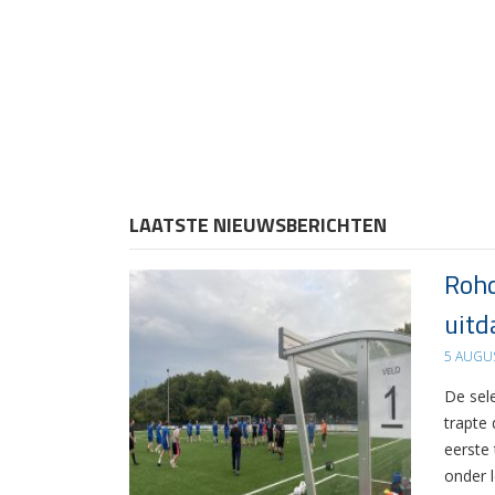
LAATSTE NIEUWSBERICHTEN
Rohd
uitd
5 AUGU
De sel
trapte
eerste
onder 