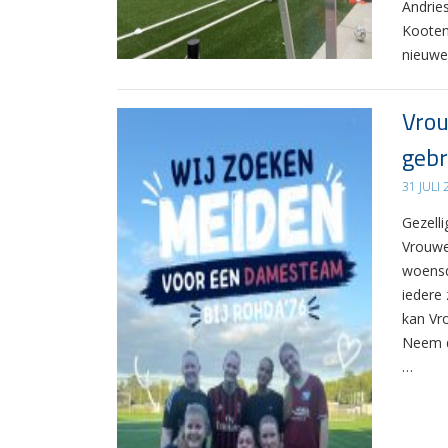
Andrie
Kooten
nieuwe
Vrou
gebr
31 JULI
Gezelli
Vrouwe
woensd
iedere 
kan Vr
Neem d
…