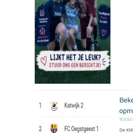
Beke
opma
30 JULI
De KNV