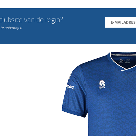
lubsite van de regio?
n te ontvangen
j de leukste club!