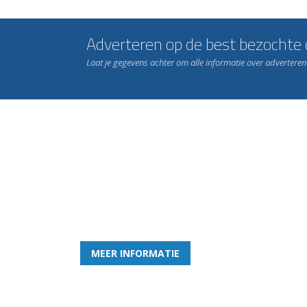
Adverteren op de best bezochte c
Laat je gegevens achter om alle informatie over advertere
Word nu lid van Rohda
en geniet iedere week van het leukste spelletje bi
MEER INFORMATIE