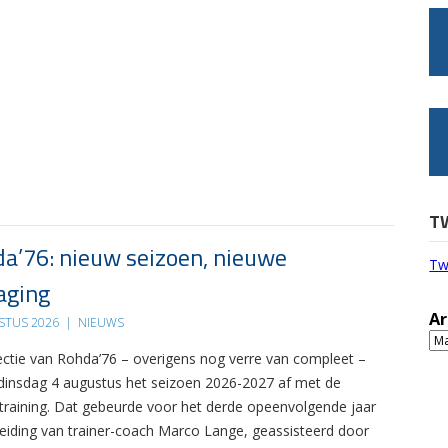
T
a’76: nieuw seizoen, nieuwe
Tw
aging
Ar
STUS 2026
|
NIEUWS
Ar
ectie van Rohda’76 – overigens nog verre van compleet –
 dinsdag 4 augustus het seizoen 2026-2027 af met de
 training. Dat gebeurde voor het derde opeenvolgende jaar
leiding van trainer-coach Marco Lange, geassisteerd door