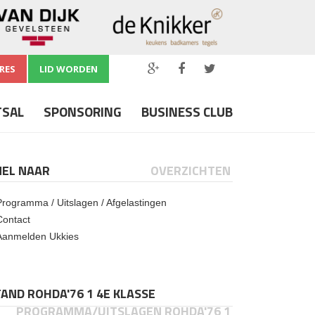
RES
LID WORDEN
TSAL
SPONSORING
BUSINESS CLUB
NEL NAAR
OVERZICHTEN
Programma / Uitslagen / Afgelastingen
Contact
Aanmelden Ukkies
AND ROHDA'76 1 4E KLASSE
PROGRAMMA/UITSLAGEN ROHDA'76 1