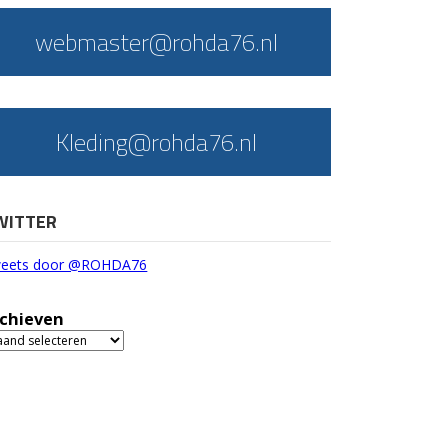
webmaster@rohda76.nl
Kleding@rohda76.nl
WITTER
eets door @ROHDA76
chieven
chieven