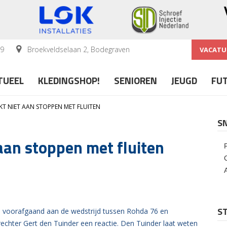
59
Broekveldselaan 2, Bodegraven
VACATU
TUEEL
KLEDINGSHOP!
SENIOREN
JEUGD
FU
T NIET AAN STOPPEN MET FLUITEN
S
aan stoppen met fluiten
ST
n voorafgaand aan de wedstrijd tussen Rohda 76 en
chter Gert den Tuinder een reactie. Den Tuinder laat weten