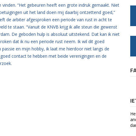
e vinden. “Het gebeuren heeft een grote indruk gemaakt. Niet
betuigingen uit het land doen mij daarbij ontzettend goed,”
ft de arbiter afgesproken een periode van rust in acht te
ld te staan. “Vanuit de KNVB krijg ik alle steun die gewenst
tterdam. De geboden hulp is absoluut uitstekend. Dat kan ik niet
en dat ik nu een periode rust neem. Ik wil dit goed
n passie en mijn hobby, ik laat me hierdoor niet langs de
en goed contact te hebben met beide verenigingen en de
erzoek.
F
I
He
an
da