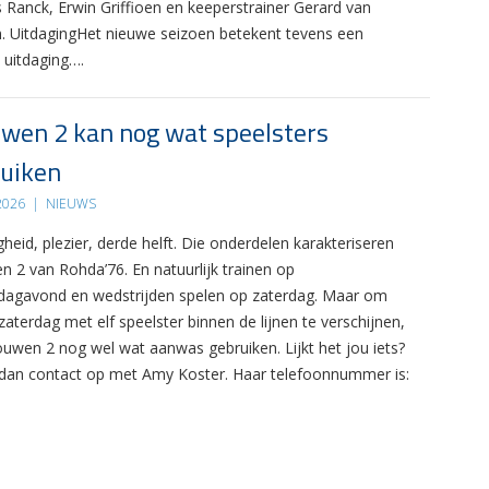
s Ranck, Erwin Griffioen en keeperstrainer Gerard van
. UitdagingHet nieuwe seizoen betekent tevens een
 uitdaging….
wen 2 kan nog wat speelsters
uiken
 2026
|
NIEUWS
gheid, plezier, derde helft. Die onderdelen karakteriseren
n 2 van Rohda’76. En natuurlijk trainen op
agavond en wedstrijden spelen op zaterdag. Maar om
zaterdag met elf speelster binnen de lijnen te verschijnen,
ouwen 2 nog wel wat aanwas gebruiken. Lijkt het jou iets?
an contact op met Amy Koster. Haar telefoonnummer is: