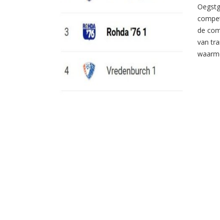
Oegstg
compet
de com
van tr
waarme