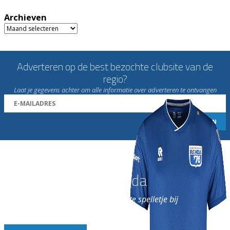
Archieven
Archieven
Adverteren op de best bezochte clubsite van de
regio?
Laat je gegevens achter om alle informatie over adverteren te ontvangen
Word nu lid van Rohda
en geniet iedere week van het leukste spelletje bij
de leukste club!