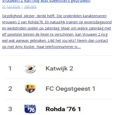
Vrouwen 2 kan nog wat speelsters gebruiken
31 JULI 2026
|
NIEUWS
Gezelligheid, plezier, derde helft. Die onderdelen karakteriseren
Vrouwen 2 van Rohda’76. En natuurlijk trainen op woensdagavond
en wedstrijden spelen op zaterdag. Maar om iedere zaterdag met
elf speelster binnen de lijnen te verschijnen, kan Vrouwen 2 nog
wel wat aanwas gebruiken. Lijkt het jou iets? Neem dan contact
op met Amy Koster. Haar telefoonnummer is:…