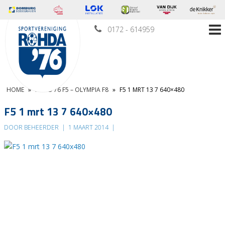
0172 - 614959
HOME
»
ROHD’76 F5 – OLYMPIA F8
»
F5 1 MRT 13 7 640×480
F5 1 mrt 13 7 640×480
DOOR BEHEERDER
|
1 MAART 2014
|