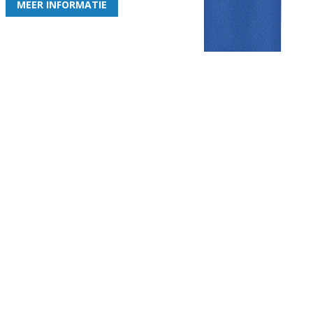
MEER INFORMATIE
Gezellige zaterdagvereniging in Bodegraven. Het eerste elftal bij
de heren komt uit in de vierde klasse.
Club
Roosters
Overige
Algemene
Speeldagenkalender
Alcoholrichtlijn
informatie
Bardienst
In de media
Bestuur &
Schoonmaakrooster
Diverse