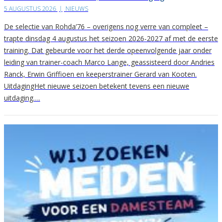
5 AUGUSTUS 2026
|
NIEUWS
De selectie van Rohda’76 – overigens nog verre van compleet –
trapte dinsdag 4 augustus het seizoen 2026-2027 af met de eerste
training. Dat gebeurde voor het derde opeenvolgende jaar onder
leiding van trainer-coach Marco Lange, geassisteerd door Andries
Ranck, Erwin Griffioen en keeperstrainer Gerard van Kooten.
UitdagingHet nieuwe seizoen betekent tevens een nieuwe
uitdaging….