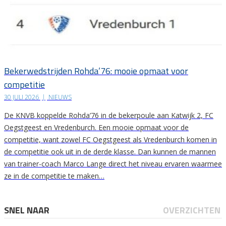
Bekerwedstrijden Rohda’76: mooie opmaat voor
competitie
30 JULI 2026
|
NIEUWS
De KNVB koppelde Rohda’76 in de bekerpoule aan Katwijk 2, FC
Oegstgeest en Vredenburch. Een mooie opmaat voor de
competitie, want zowel FC Oegstgeest als Vredenburch komen in
de competitie ook uit in de derde klasse. Dan kunnen de mannen
van trainer-coach Marco Lange direct het niveau ervaren waarmee
ze in de competitie te maken…
SNEL NAAR
OVERZICHTEN