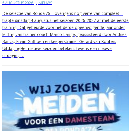
5 AUGUSTUS 2026
|
NIEUWS
De selectie van Rohda’76 – overigens nog verre van compleet –
trapte dinsdag 4 augustus het seizoen 2026-2027 af met de eerste
training. Dat gebeurde voor het derde opeenvolgende jaar onder
leiding van trainer-coach Marco Lange, geassisteerd door Andries
Ranck, Erwin Griffioen en keeperstrainer Gerard van Kooten.
UitdagingHet nieuwe seizoen betekent tevens een nieuwe
uitdaging….