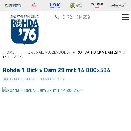
0172 - 614959
HOME
»
ROHDA’76 ALS REUZENDODER
»
ROHDA 1 DICK V DAM 29 MRT
14 800×534
Rohda 1 Dick v Dam 29 mrt 14 800×534
DOOR BEHEERDER
|
30 MAART 2014
|