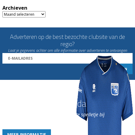
Archieven
Archieven
Adverteren op de best bezochte clubsite van de
regio?
Laat je gegevens achter om alle informatie over adverteren te ontvangen
Word nu lid van Rohda
en geniet iedere week van het leukste spelletje bij
de leukste club!
MEER INFORMATIE