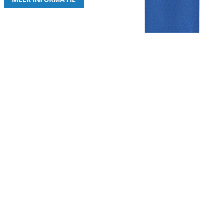
Gezellige zaterdagvereniging in Bodegraven. Het eerste elftal bij
de heren komt uit in de vierde klasse.
Club
Roosters
Overige
Algemene
Speeldagenkalender
Alcoholrichtlijn
informatie
Bardienst
In de media
Bestuur &
Schoonmaakrooster
Diverse