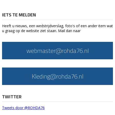
IETS TE MELDEN
Heeft u nieuws, een wedstrijdverslag, foto's of een ander item wat
u graag op de website ziet staan. Mail dan naar
webmaster@rohda76.nl
Kleding@rohda76.nl
TWITTER
Tweets door @ROHDA76