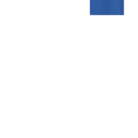
Gezellige zaterdagvereniging in Bodegraven. Het eerste elftal bij
de heren komt uit in de vierde klasse.
Club
Roosters
Overige
Algemene
Speeldagenkalender
Alcoholrichtlijn
informatie
Bardienst
In de media
Bestuur &
Schoonmaakrooster
Diverse
Commissies
kleedkamers
links