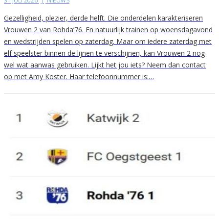
31 JULI 2026
|
NIEUWS
Gezelligheid, plezier, derde helft. Die onderdelen karakteriseren
Vrouwen 2 van Rohda’76. En natuurlijk trainen op woensdagavond
en wedstrijden spelen op zaterdag. Maar om iedere zaterdag met
elf speelster binnen de lijnen te verschijnen, kan Vrouwen 2 nog
wel wat aanwas gebruiken. Lijkt het jou iets? Neem dan contact
op met Amy Koster. Haar telefoonnummer is:…