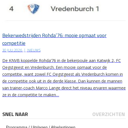
Bekerwedstrijden Rohda’76: mooie opmaat voor
competitie
30 JULI 2026
|
NIEUWS
De KNVB koppelde Rohda’76 in de bekerpoule aan Katwijk 2, FC
Oegstgeest en Vredenburch. Een mooie opmaat voor de
competitie, want zowel FC Oegstgeest als Vredenburch komen in
de competitie ook uit in de derde klasse. Dan kunnen de mannen
van trainer-coach Marco Lange direct het niveau ervaren waarmee
ze in de competitie te maken…
SNEL NAAR
OVERZICHTEN
Programma / Uitslagen / Afgelastingen