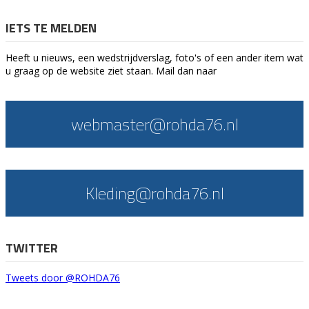
IETS TE MELDEN
Heeft u nieuws, een wedstrijdverslag, foto's of een ander item wat
u graag op de website ziet staan. Mail dan naar
webmaster@rohda76.nl
Kleding@rohda76.nl
TWITTER
Tweets door @ROHDA76