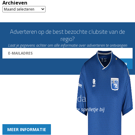
Archieven
Archieven
Adverteren op de best bezochte clubsite van de
regio?
Laat je gegevens achter om alle informatie over adverteren te ontvangen
Word nu lid van Rohda
en geniet iedere week van het leukste spelletje bij
de leukste club!
MEER INFORMATIE