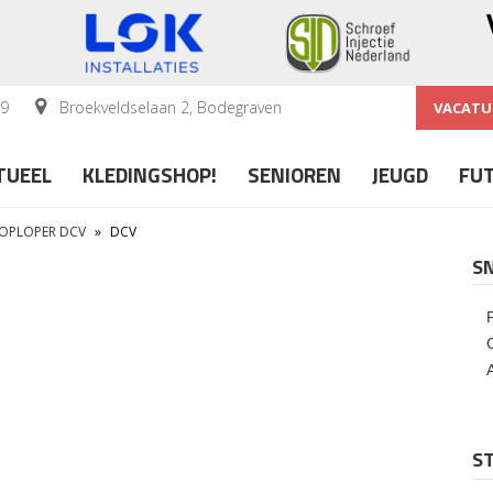
59
Broekveldselaan 2, Bodegraven
VACATU
TUEEL
KLEDINGSHOP!
SENIOREN
JEUGD
FU
KOPLOPER DCV
»
DCV
S
ST