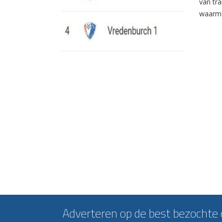
van tr
waarme
Adverteren op de best bezochte c