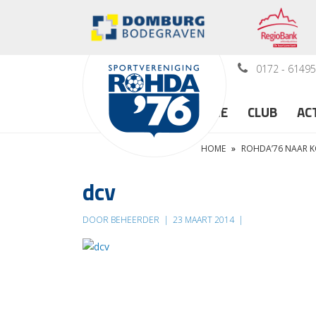
0172 - 6149
HOME
CLUB
AC
HOME
»
ROHDA’76 NAAR 
dcv
DOOR BEHEERDER
|
23 MAART 2014
|