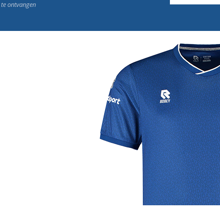
n te ontvangen
j de leukste club!