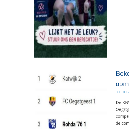
Beke
opma
30 JULI
De KNV
Oegstg
compet
de com