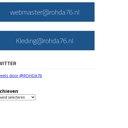
webmaster@rohda76.nl
Kleding@rohda76.nl
WITTER
eets door @ROHDA76
chieven
chieven