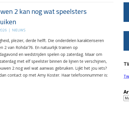
wen 2 kan nog wat speelsters
uiken
 2026
|
NIEUWS
gheid, plezier, derde helft. Die onderdelen karakteriseren
n 2 van Rohda’76. En natuurlijk trainen op
agavond en wedstrijden spelen op zaterdag. Maar om
zaterdag met elf speelster binnen de lijnen te verschijnen,
T
ouwen 2 nog wel wat aanwas gebruiken. Lijkt het jou iets?
an contact op met Amy Koster. Haar telefoonnummer is:
Tw
Ar
Ar