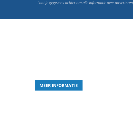
Laat je gegevens achter om alle informatie over advertere
Word nu lid van Rohda
en geniet iedere week van het leukste spelletje bi
MEER INFORMATIE