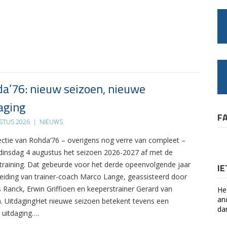
a’76: nieuw seizoen, nieuwe
aging
F
STUS 2026
|
NIEUWS
ectie van Rohda’76 – overigens nog verre van compleet –
 dinsdag 4 augustus het seizoen 2026-2027 af met de
 training. Dat gebeurde voor het derde opeenvolgende jaar
I
leiding van trainer-coach Marco Lange, geassisteerd door
s Ranck, Erwin Griffioen en keeperstrainer Gerard van
He
an
. UitdagingHet nieuwe seizoen betekent tevens een
da
 uitdaging….