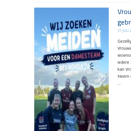
Vrou
gebr
31 JULI
Gezelli
Vrouwe
woensd
iedere 
kan Vr
Neem d
…