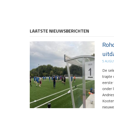
LAATSTE NIEUWSBERICHTEN
Rohd
uitd
5 AUGU
De sel
trapte
eerste
onder 
Andrie
Kooten
nieuwe