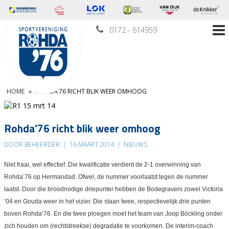
0172 - 614959
HOME
»
ROHDA’76 RICHT BLIK WEER OMHOOG
Rohda’76 richt blik weer omhoog
DOOR BEHEERDER
|
16 MAART 2014
|
NIEUWS
Niet fraai, wel effectief. Die kwalificatie verdient de 2-1 overwinning van
Rohda’76 op Hermandad. Ofwel, de nummer voorlaatst tegen de nummer
laatst. Door die broodnodige driepunter hebben de Bodegravers zowel Victoria
’04 en Gouda weer in het vizier. Die staan twee, respectievelijk drie punten
boven Rohda’76. En die twee ploegen moet het team van Joop Böckling onder
zich houden om (rechtstreekse) degradatie te voorkomen. De interim-coach