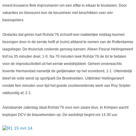
moest trouwens flink improviseren om een elftal in elkaar te knutselen. Door
vakanties en blessures kon de keuzeheer niet beschikken over vier
basisspelers.
Ondanks dat gemis had Rohda’76 zichzelf een makkelijke middag kunnen
bezorgen door in de eerste helft al (ruim) afstand te nemen van de Rotterdamse
laagvlieger. De thuisclub creëerde genoeg kansen. Alleen Pascal Hellingerwerf
trof na 35 minuten doel, 1-0. Na 70 minuten leek Rohda’76 de tol te betalen
voor de improductiviteit uit het eerste wedstrijddeel. Geheel onverwachts
toverde Hermandad namelijk de gelijkmaker op het scorebord, 1-1. Uiteindelijk
bleef de volle winst op sportpark De Broekvelden. Uitblinker Hellingerwerf
rondde tien minuten voor tijd het goede voorbereidende werk van Roy Snijder
vakkundig af, 2-1.
Aanstaande zaterdag staat Rohda’76 voor een zware klus. In Krimpen wacht
koploper DCV de blauwhemden op. De wedstrijd begint om 14.30 uur.