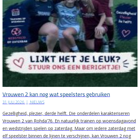
Vrouwen 2 kan nog wat speelsters gebruiken
31 JULI 2026
|
NIEUWS
Gezelligheid, plezier, derde helft. Die onderdelen karakteriseren
Vrouwen 2 van Rohda’76. En natuurlijk trainen op woensdagavond
en wedstrijden spelen op zaterdag. Maar om iedere zaterdag met
elf speelster binnen de lijnen te verschijnen, kan Vrouwen 2 nog