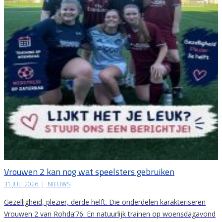
Vrouwen 2 kan nog wat speelsters gebruiken
31 JULI 2026
|
NIEUWS
Gezelligheid, plezier, derde helft. Die onderdelen karakteriseren
Vrouwen 2 van Rohda’76. En natuurlijk trainen op woensdagavond