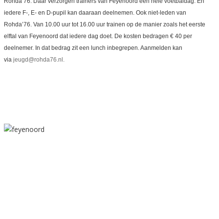
Rohda’76. Daar verzorgen trainers van Feyenoord een hele voetbaldag. En
iedere F-, E- en D-pupil kan daaraan deelnemen. Ook niet-leden van
Rohda’76. Van 10.00 uur tot 16.00 uur trainen op de manier zoals het eerste
elftal van Feyenoord dat iedere dag doet. De kosten bedragen € 40 per
deelnemer. In dat bedrag zit een lunch inbegrepen. Aanmelden kan
via
jeugd@rohda76.nl.