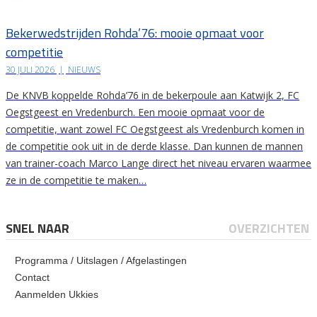
Bekerwedstrijden Rohda’76: mooie opmaat voor
competitie
30 JULI 2026
|
NIEUWS
De KNVB koppelde Rohda’76 in de bekerpoule aan Katwijk 2, FC
Oegstgeest en Vredenburch. Een mooie opmaat voor de
competitie, want zowel FC Oegstgeest als Vredenburch komen in
de competitie ook uit in de derde klasse. Dan kunnen de mannen
van trainer-coach Marco Lange direct het niveau ervaren waarmee
ze in de competitie te maken…
SNEL NAAR
OVERZICHTEN
Programma / Uitslagen / Afgelastingen
Contact
Aanmelden Ukkies