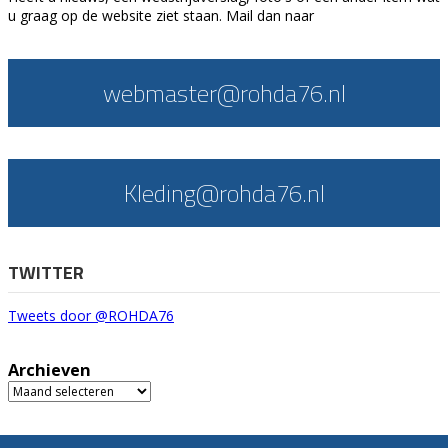
u graag op de website ziet staan. Mail dan naar
webmaster@rohda76.nl
Kleding@rohda76.nl
TWITTER
Tweets door @ROHDA76
Archieven
Archieven