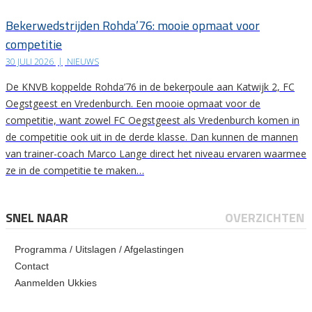
Bekerwedstrijden Rohda’76: mooie opmaat voor
competitie
30 JULI 2026
|
NIEUWS
De KNVB koppelde Rohda’76 in de bekerpoule aan Katwijk 2, FC
Oegstgeest en Vredenburch. Een mooie opmaat voor de
competitie, want zowel FC Oegstgeest als Vredenburch komen in
de competitie ook uit in de derde klasse. Dan kunnen de mannen
van trainer-coach Marco Lange direct het niveau ervaren waarmee
ze in de competitie te maken…
SNEL NAAR
OVERZICHTEN
Programma / Uitslagen / Afgelastingen
Contact
Aanmelden Ukkies