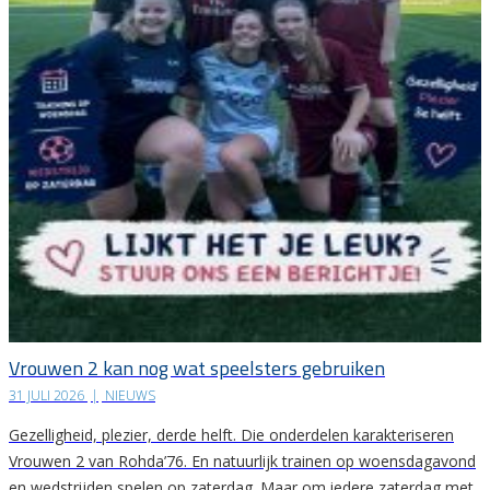
Vrouwen 2 kan nog wat speelsters gebruiken
31 JULI 2026
|
NIEUWS
Gezelligheid, plezier, derde helft. Die onderdelen karakteriseren
Vrouwen 2 van Rohda’76. En natuurlijk trainen op woensdagavond
en wedstrijden spelen op zaterdag. Maar om iedere zaterdag met