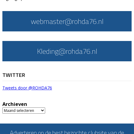
webmaster@rohda76.nl
Kleding@rohda76.nl
TWITTER
Tweets door @ROHDA76
Archieven
Archieven
Adverteren op de best bezochte clubsite van de