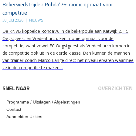
Bekerwedstrijden Rohda’76: mooie opmaat voor
competitie
30 JULI 2026
|
NIEUWS
De KNVB koppelde Rohda’76 in de bekerpoule aan Katwijk 2, FC
Oegstgeest en Vredenburch. Een mooie opmaat voor de
competitie, want zowel FC Oegstgeest als Vredenburch komen in
de competitie ook uit in de derde klasse. Dan kunnen de mannen
van trainer-coach Marco Lange direct het niveau ervaren waarmee
ze in de competitie te maken…
SNEL NAAR
OVERZICHTEN
Programma / Uitslagen / Afgelastingen
Contact
Aanmelden Ukkies