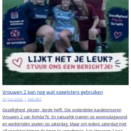
Vrouwen 2 kan nog wat speelsters gebruiken
31 JULI 2026
|
NIEUWS
Gezelligheid, plezier, derde helft. Die onderdelen karakteriseren
Vrouwen 2 van Rohda’76. En natuurlijk trainen op woensdagavond
en wedstrijden spelen op zaterdag. Maar om iedere zaterdag met
elf speelster binnen de lijnen te verschijnen, kan Vrouwen 2 nog