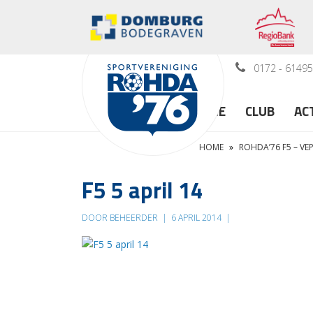
0172 - 6149
HOME
CLUB
AC
HOME
»
ROHDA’76 F5 – VE
F5 5 april 14
DOOR BEHEERDER
|
6 APRIL 2014
|