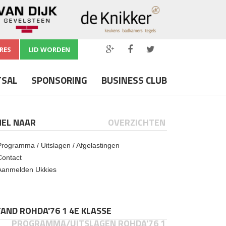
RES
LID WORDEN
TSAL
SPONSORING
BUSINESS CLUB
NEL NAAR
OVERZICHTEN
Programma / Uitslagen / Afgelastingen
Contact
Aanmelden Ukkies
AND ROHDA'76 1 4E KLASSE
PROGRAMMA/UITSLAGEN ROHDA'76 1