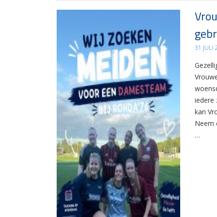
Vrou
gebr
31 JULI
Gezelli
Vrouwe
woensd
iedere 
kan Vr
Neem d
…