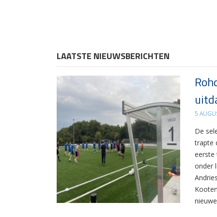
LAATSTE NIEUWSBERICHTEN
Rohd
uitd
5 AUGU
De sel
trapte
eerste
onder 
Andrie
Kooten
nieuwe