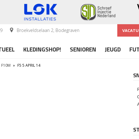
59
Broekveldselaan 2, Bodegraven
VACATU
TUEEL
KLEDINGSHOP!
SENIOREN
JEUGD
FU
P F10M
»
F5 5 APRIL 14
S
ST