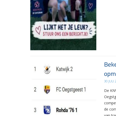
Beke
opma
30 JULI
De KNV
Oegstg
compet
de com
van tr