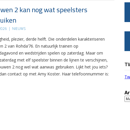
wen 2 kan nog wat speelsters
uiken
 2026
|
NIEUWS
gheid, plezier, derde helft. Die onderdelen karakteriseren
n 2 van Rohda’76. En natuurlijk trainen op
agavond en wedstrijden spelen op zaterdag. Maar om
zaterdag met elf speelster binnen de lijnen te verschijnen,
T
ouwen 2 nog wel wat aanwas gebruiken. Lijkt het jou iets?
an contact op met Amy Koster. Haar telefoonnummer is:
Tw
Ar
Ar