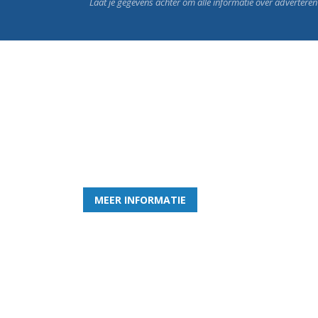
Laat je gegevens achter om alle informatie over advertere
Word nu lid van Rohda
en geniet iedere week van het leukste spelletje bi
MEER INFORMATIE