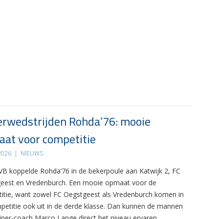
rwedstrijden Rohda’76: mooie
at voor competitie
 2026
|
NIEUWS
B koppelde Rohda’76 in de bekerpoule aan Katwijk 2, FC
eest en Vredenburch. Een mooie opmaat voor de
itie, want zowel FC Oegstgeest als Vredenburch komen in
petitie ook uit in de derde klasse. Dan kunnen de mannen
ainer-coach Marco Lange direct het niveau ervaren