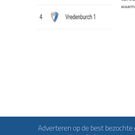
waarme
Adverteren op de best bezochte c