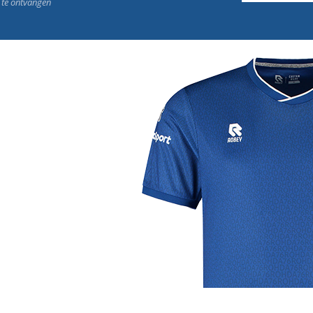
n te ontvangen
j de leukste club!