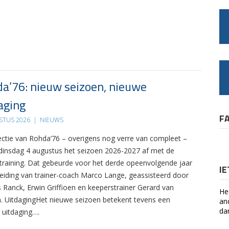
a’76: nieuw seizoen, nieuwe
aging
F
STUS 2026
|
NIEUWS
ectie van Rohda’76 – overigens nog verre van compleet –
 dinsdag 4 augustus het seizoen 2026-2027 af met de
 training. Dat gebeurde voor het derde opeenvolgende jaar
I
leiding van trainer-coach Marco Lange, geassisteerd door
s Ranck, Erwin Griffioen en keeperstrainer Gerard van
He
. UitdagingHet nieuwe seizoen betekent tevens een
an
da
 uitdaging….