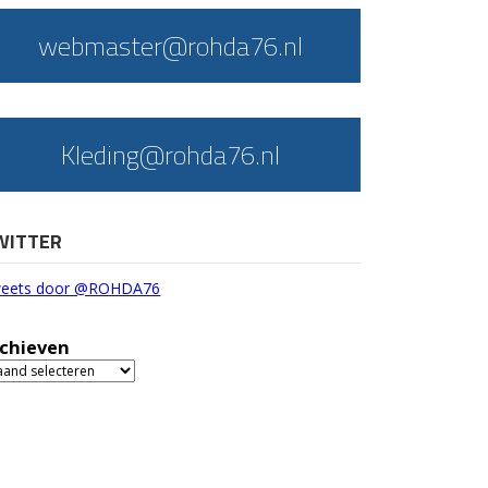
webmaster@rohda76.nl
Kleding@rohda76.nl
WITTER
eets door @ROHDA76
chieven
chieven