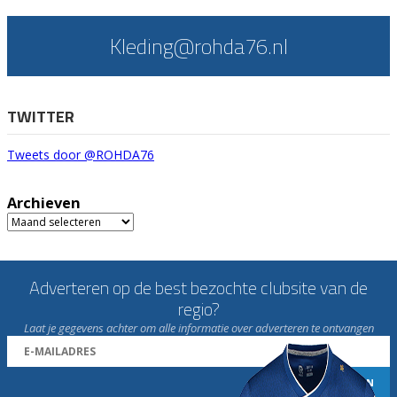
Kleding@rohda76.nl
TWITTER
Tweets door @ROHDA76
Archieven
Archieven
Adverteren op de best bezochte clubsite van de
regio?
Laat je gegevens achter om alle informatie over adverteren te ontvangen