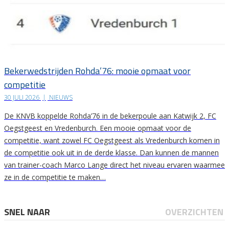
Bekerwedstrijden Rohda’76: mooie opmaat voor
competitie
30 JULI 2026
|
NIEUWS
De KNVB koppelde Rohda’76 in de bekerpoule aan Katwijk 2, FC
Oegstgeest en Vredenburch. Een mooie opmaat voor de
competitie, want zowel FC Oegstgeest als Vredenburch komen in
de competitie ook uit in de derde klasse. Dan kunnen de mannen
van trainer-coach Marco Lange direct het niveau ervaren waarmee
ze in de competitie te maken…
SNEL NAAR
OVERZICHTEN