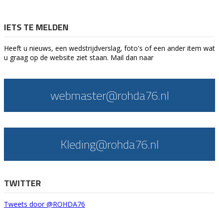
IETS TE MELDEN
Heeft u nieuws, een wedstrijdverslag, foto's of een ander item wat
u graag op de website ziet staan. Mail dan naar
webmaster@rohda76.nl
Kleding@rohda76.nl
TWITTER
Tweets door @ROHDA76