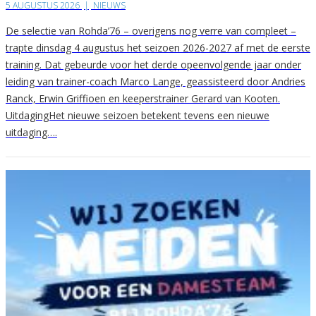
5 AUGUSTUS 2026
|
NIEUWS
De selectie van Rohda’76 – overigens nog verre van compleet –
trapte dinsdag 4 augustus het seizoen 2026-2027 af met de eerste
training. Dat gebeurde voor het derde opeenvolgende jaar onder
leiding van trainer-coach Marco Lange, geassisteerd door Andries
Ranck, Erwin Griffioen en keeperstrainer Gerard van Kooten.
UitdagingHet nieuwe seizoen betekent tevens een nieuwe
uitdaging….