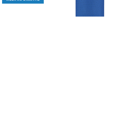
Gezellige zaterdagvereniging in Bodegraven. Het eerste elftal bij
de heren komt uit in de vierde klasse.
Club
Roosters
Overige
Algemene
Speeldagenkalender
Alcoholrichtlijn
informatie
Bardienst
In de media
Bestuur &
Schoonmaakrooster
Diverse