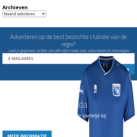
Archieven
Archieven
Adverteren op de best bezochte clubsite van de
regio?
Laat je gegevens achter om alle informatie over adverteren te ontvangen
Word nu lid van Rohda
en geniet iedere week van het leukste spelletje bij
de leukste club!
MEER INFORMATIE