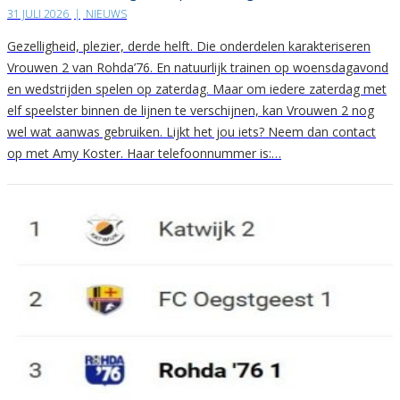
31 JULI 2026
|
NIEUWS
Gezelligheid, plezier, derde helft. Die onderdelen karakteriseren
Vrouwen 2 van Rohda’76. En natuurlijk trainen op woensdagavond
en wedstrijden spelen op zaterdag. Maar om iedere zaterdag met
elf speelster binnen de lijnen te verschijnen, kan Vrouwen 2 nog
wel wat aanwas gebruiken. Lijkt het jou iets? Neem dan contact
op met Amy Koster. Haar telefoonnummer is:…