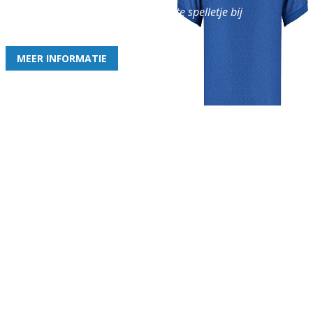
en geniet iedere week van het leukste spelletje bij
de leukste club!
MEER INFORMATIE
Gezellige zaterdagvereniging in Bodegraven. Het eerste elftal bij
de heren komt uit in de vierde klasse.
Club
Roosters
Overige