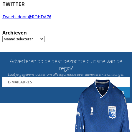
TWITTER
Tweets door @ROHDA76
Archieven
Archieven
Adverteren op de best bezochte clubsite van de
regio?
Laat je gegevens achter om alle informatie over adverteren te ontvangen
Word nu lid van Rohda