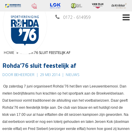
0172 - 614959
HOME
»
ROHDA’76 SLUIT FEESTELIJK AF
Rohda’76 sluit feestelijk af
DOOR BEHEERDER
|
29 MEI 2014
|
NIEUWS
Op zaterdag 7 juni organiseert Rohda’76 het Ben van Leeuwentoernooi. Dan
meten bedrijfsteams hun krachten op het sportpark aan de Broekveldselaan.
Dat toernooi vormt traditioneel de afsluiting van het voetbalseizoen. Daar geeft
Rohda’76 een feestelijk tintje aan. De club van blauw en wit huldigt rond de
klok van 17.00 uur al haar elftallen die dit seizoen kampioen zijn geworden. Na
dat eerbetoon wordt er nog een loterij gehouden en laten Jeroen Kok (doelman
eerste elftal) en Fred Siebert (verzorger eerste elftal) horen hoe goed zij kunnen