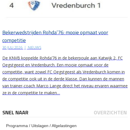
Bekerwedstrijden Rohda’76: mooie opmaat voor
competitie
30 JULI 2026
|
NIEUWS
De KNVB koppelde Rohda’76 in de bekerpoule aan Katwijk 2, FC
Oegstgeest en Vredenburch. Een mooie opmaat voor de
competitie, want zowel FC Oegstgeest als Vredenburch komen in
de competitie ook uit in de derde klasse. Dan kunnen de mannen
van trainer-coach Marco Lange direct het niveau ervaren waarmee
ze in de competitie te maken…
SNEL NAAR
OVERZICHTEN
Programma / Uitslagen / Afgelastingen