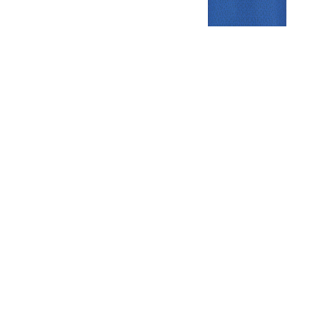
Gezellige zaterdagvereniging in Bodegraven. Het eerste elftal bij
de heren komt uit in de vierde klasse.
Club
Roosters
Overige
Algemene
Speeldagenkalender
Alcoholrichtlijn
informatie
Bardienst
In de media
Bestuur &
Schoonmaakrooster
Diverse
Commissies
kleedkamers
links