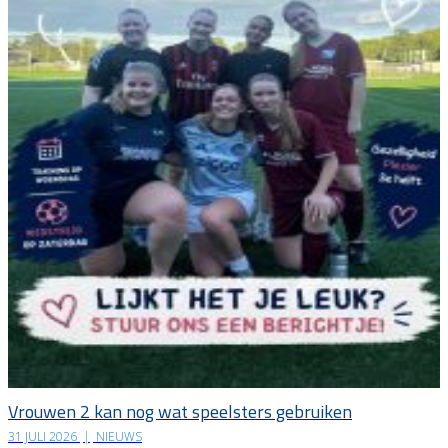
Vrouwen 2 kan nog wat speelsters gebruiken
31 JULI 2026
|
NIEUWS