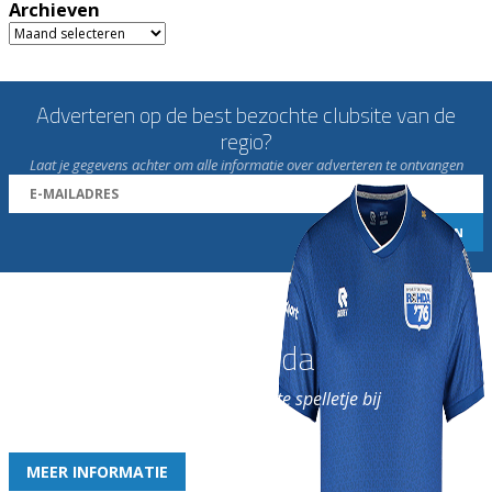
Archieven
Archieven
Adverteren op de best bezochte clubsite van de
regio?
Laat je gegevens achter om alle informatie over adverteren te ontvangen
Word nu lid van Rohda
en geniet iedere week van het leukste spelletje bij
de leukste club!
MEER INFORMATIE