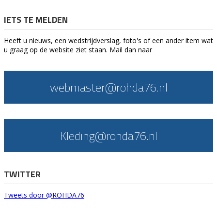
IETS TE MELDEN
Heeft u nieuws, een wedstrijdverslag, foto's of een ander item wat
u graag op de website ziet staan. Mail dan naar
webmaster@rohda76.nl
Kleding@rohda76.nl
TWITTER
Tweets door @ROHDA76