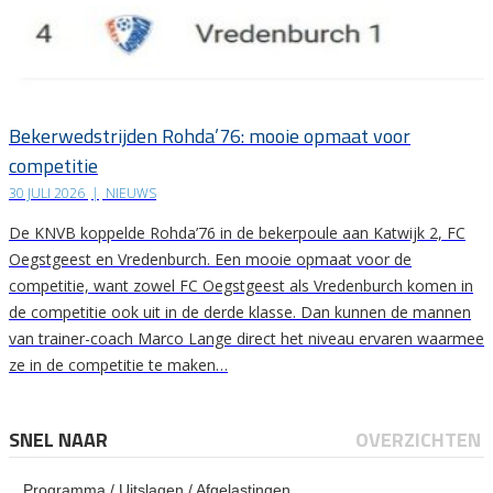
Bekerwedstrijden Rohda’76: mooie opmaat voor
competitie
30 JULI 2026
|
NIEUWS
De KNVB koppelde Rohda’76 in de bekerpoule aan Katwijk 2, FC
Oegstgeest en Vredenburch. Een mooie opmaat voor de
competitie, want zowel FC Oegstgeest als Vredenburch komen in
de competitie ook uit in de derde klasse. Dan kunnen de mannen
van trainer-coach Marco Lange direct het niveau ervaren waarmee
ze in de competitie te maken…
SNEL NAAR
OVERZICHTEN
Programma / Uitslagen / Afgelastingen