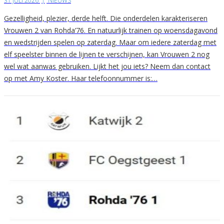
31 JULI 2026
|
NIEUWS
Gezelligheid, plezier, derde helft. Die onderdelen karakteriseren
Vrouwen 2 van Rohda’76. En natuurlijk trainen op woensdagavond
en wedstrijden spelen op zaterdag. Maar om iedere zaterdag met
elf speelster binnen de lijnen te verschijnen, kan Vrouwen 2 nog
wel wat aanwas gebruiken. Lijkt het jou iets? Neem dan contact
op met Amy Koster. Haar telefoonnummer is:…