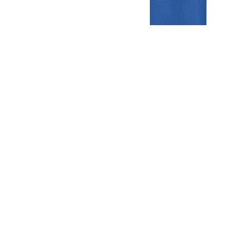
Gezellige zaterdagvereniging in Bodegraven. Het eerste elftal bij
de heren komt uit in de vierde klasse.
Club
Roosters
Overige
Algemene
Speeldagenkalender
Alcoholrichtlijn
informatie
Bardienst
In de media
Bestuur &
Schoonmaakrooster
Diverse
Commissies
kleedkamers
links