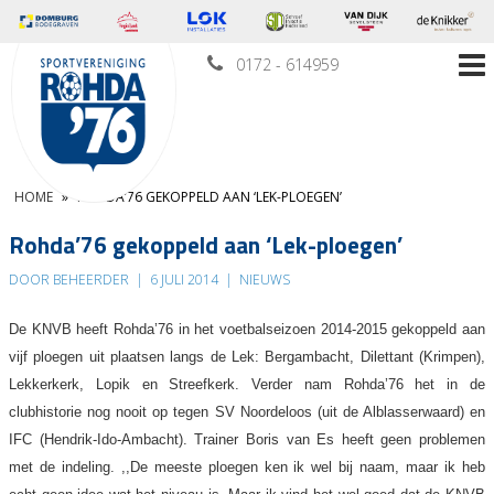
0172 - 614959
HOME
»
ROHDA’76 GEKOPPELD AAN ‘LEK-PLOEGEN’
Rohda’76 gekoppeld aan ‘Lek-ploegen’
DOOR BEHEERDER
|
6 JULI 2014
|
NIEUWS
De KNVB heeft Rohda’76 in het voetbalseizoen 2014-2015 gekoppeld aan
vijf ploegen uit plaatsen langs de Lek: Bergambacht, Dilettant (Krimpen),
Lekkerkerk, Lopik en Streefkerk. Verder nam Rohda’76 het in de
clubhistorie nog nooit op tegen SV Noordeloos (uit de Alblasserwaard) en
IFC (Hendrik-Ido-Ambacht). Trainer Boris van Es heeft geen problemen
met de indeling. ,,De meeste ploegen ken ik wel bij naam, maar ik heb