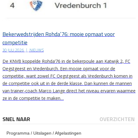
Bekerwedstrijden Rohda’76: mooie opmaat voor
competitie
30 JULI 2026
|
NIEUWS
De KNVB koppelde Rohda’76 in de bekerpoule aan Katwijk 2, FC
Oegstgeest en Vredenburch. Een mooie opmaat voor de
competitie, want zowel FC Oegstgeest als Vredenburch komen in
de competitie ook uit in de derde klasse. Dan kunnen de mannen
van trainer-coach Marco Lange direct het niveau ervaren waarmee
ze in de competitie te maken…
SNEL NAAR
OVERZICHTEN
Programma / Uitslagen / Afgelastingen