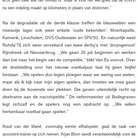
echt geen idee wat het niveau is. Maar ik vind het wel goed dat de KNVB
nu een indeling maakt op kilometers in plaats van districten.’’
Na de degradatie uit de derde klasse treffen de blauwwitten een
niveautje lager ook weer enkele ‘oude bekenden’: Moerkapelle,
Kamerik, Linschoten, OVS Oudewater en SPV’81. En natuurlijk weet
Rohda’76 zich weer verzekerd van twee derby’s met ‘dorpsgenoot’
Rijnstreek uit Nieuwerbrug. ,,We gaan 26 juli beginnen en werken
dan toe naar het begin van de competitie,’’ blikt Van Es vooruit. Over
de doelstelling voor het nieuwe voetbaljaar laat hij geen twijfel
bestaan. ,,We spelen dus tegen ploegen waar we weinig van weten,
maar als ik kijk naar mijn eigen spelers, dan moeten we mee gaan
doen bij de bovenste vier plekken. Die geven uiteindelijk recht op
deelname aan de nacompetitie.’’ De oefenmeester uit Bodegraven
legt zichzelf en de spelers nog een opdracht op: ,,We willen
herkenbaar voetbal gaan spelen.’’
Ruud van der Marel, voormalig eerste elftalspeler, gaat de taak van
assistent-trainer op zich nemen. Arjan Blom wordt verantwoordelijk voor de