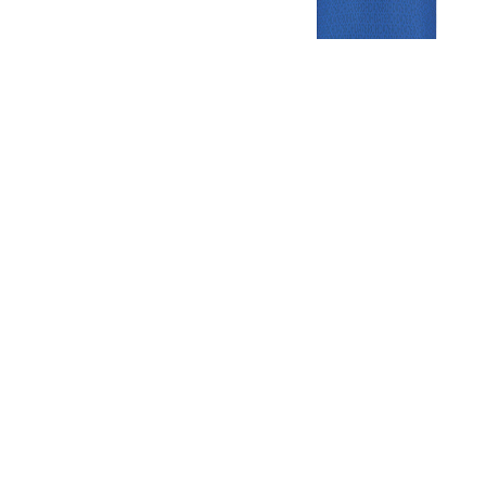
Gezellige zaterdagvereniging in Bodegraven. Het eerste elftal bij
de heren komt uit in de vierde klasse.
Club
Roosters
Overige
Algemene
Speeldagenkalender
Alcoholrichtlijn
informatie
Bardienst
In de media
Bestuur &
Schoonmaakrooster
Diverse
Commissies
kleedkamers
links