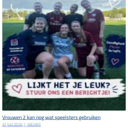
Vrouwen 2 kan nog wat speelsters gebruiken
31 JULI 2026
|
NIEUWS