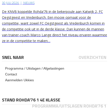
30 JULI 2026
|
NIEUWS
De KNVB koppelde Rohda’76 in de bekerpoule aan Katwijk 2, FC
Oegstgeest en Vredenburch. Een mooie opmaat voor de
competitie, want zowel FC Oegstgeest als Vredenburch komen in
de competitie ook uit in de derde klasse. Dan kunnen de mannen
van trainer-coach Marco Lange direct het niveau ervaren waarmee
ze in de competitie te maken…
SNEL NAAR
OVERZICHTEN
Programma / Uitslagen / Afgelastingen
Contact
Aanmelden Ukkies
STAND ROHDA'76 1 4E KLASSE
PROGRAMMA/UITSLAGEN ROHDA'76 1