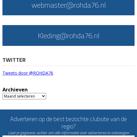
webmaster@rohda76.nl
Kleding@rohda76.nl
TWITTER
Tweets door @ROHDA76
Archieven
Archieven
Adverteren op de best bezochte clubsite van de
regio?
Laat je gegevens achter om alle informatie over adverteren te ontvangen