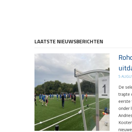
LAATSTE NIEUWSBERICHTEN
Rohd
uitd
5 AUGU
De sel
trapte
eerste
onder 
Andrie
Kooten
nieuwe