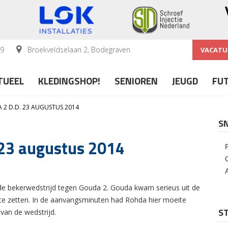
59
Broekveldselaan 2, Bodegraven
VACATU
TUEEL
KLEDINGSHOP!
SENIOREN
JEUGD
FU
 2 D.D. 23 AUGUSTUS 2014
S
 23 augustus 2014
 de bekerwedstrijd tegen Gouda 2. Gouda kwam serieus uit de
k te zetten. In de aanvangsminuten had Rohda hier moeite
ST
van de wedstrijd.