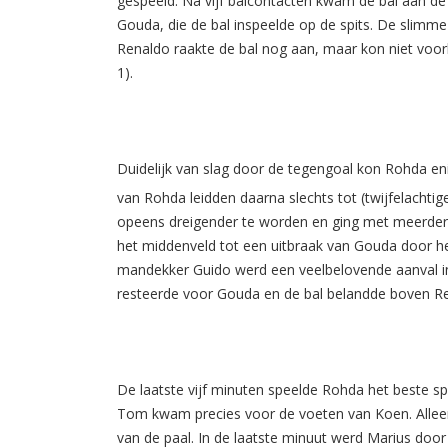
gespeeld. Na vijf balcontacten kwam de bal aan de 
Gouda, die de bal inspeelde op de spits. De slimm
Renaldo raakte de bal nog aan, maar kon niet voor
1).
Duidelijk van slag door de tegengoal kon Rohda eni
van Rohda leidden daarna slechts tot (twijfelachtige
opeens dreigender te worden en ging met meerdere
het middenveld tot een uitbraak van Gouda door he
mandekker Guido werd een veelbelovende aanval in
resteerde voor Gouda en de bal belandde boven Re
De laatste vijf minuten speelde Rohda het beste spe
Tom kwam precies voor de voeten van Koen. Alleen
van de paal. In de laatste minuut werd Marius doo