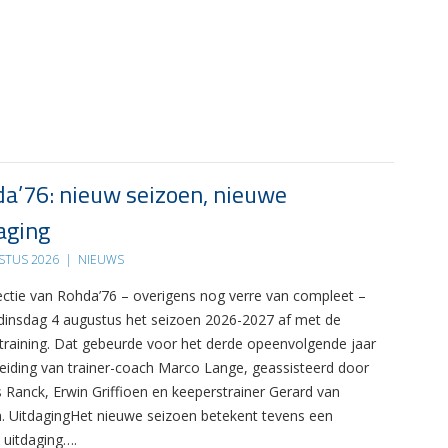
a’76: nieuw seizoen, nieuwe
aging
STUS 2026
|
NIEUWS
ectie van Rohda’76 – overigens nog verre van compleet –
 dinsdag 4 augustus het seizoen 2026-2027 af met de
 training. Dat gebeurde voor het derde opeenvolgende jaar
leiding van trainer-coach Marco Lange, geassisteerd door
s Ranck, Erwin Griffioen en keeperstrainer Gerard van
. UitdagingHet nieuwe seizoen betekent tevens een
 uitdaging….