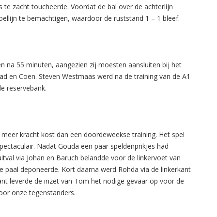
ts te zacht toucheerde. Voordat de bal over de achterlijn
oellijn te bemachtigen, waardoor de ruststand 1 – 1 bleef.
n na 55 minuten, aangezien zij moesten aansluiten bij het
nad en Coen. Steven Westmaas werd na de training van de A1
de reservebank.
n meer kracht kost dan een doordeweekse training. Het spel
pectaculair. Nadat Gouda een paar speldenprikjes had
itval via Johan en Baruch belandde voor de linkervoet van
 de paal deponeerde. Kort daarna werd Rohda via de linkerkant
ant leverde de inzet van Tom het nodige gevaar op voor de
voor onze tegenstanders.