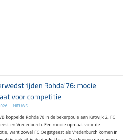
rwedstrijden Rohda’76: mooie
at voor competitie
 2026
|
NIEUWS
B koppelde Rohda’76 in de bekerpoule aan Katwijk 2, FC
eest en Vredenburch. Een mooie opmaat voor de
itie, want zowel FC Oegstgeest als Vredenburch komen in
petitie ook uit in de derde klasse. Dan kunnen de mannen