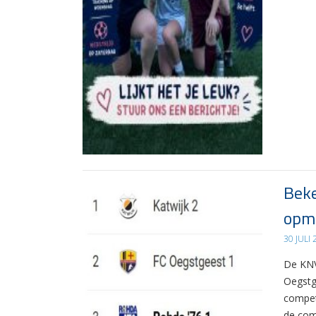
Beke
opma
30 JULI
De KNV
Oegstg
compet
de com