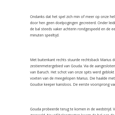
Ondanks dat het spel zich min of meer op onze he
door hen geen doelpogingen gecreëerd. Onder leid
de bal steeds vaker achterin rondgespeeld en de e
minuten speeltijd.
Met buitenkant rechts stuurde rechtsback Marius de
zestienmetergebied van Gouda. Via de aangeslote
van Baruch. Het schot van onze spits werd geblok
voeten van de meegelopen Marius. Die haalde met z
Goudse keeper kansloos. De eerste voorsprong van 
Gouda probeerde terug te komen in de wedstrijd. V