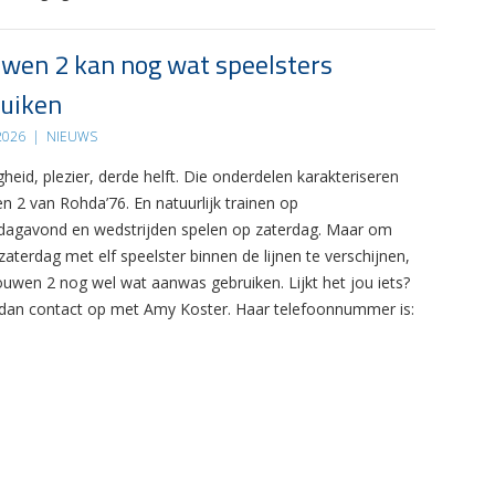
wen 2 kan nog wat speelsters
uiken
 2026
|
NIEUWS
gheid, plezier, derde helft. Die onderdelen karakteriseren
n 2 van Rohda’76. En natuurlijk trainen op
agavond en wedstrijden spelen op zaterdag. Maar om
zaterdag met elf speelster binnen de lijnen te verschijnen,
ouwen 2 nog wel wat aanwas gebruiken. Lijkt het jou iets?
an contact op met Amy Koster. Haar telefoonnummer is: