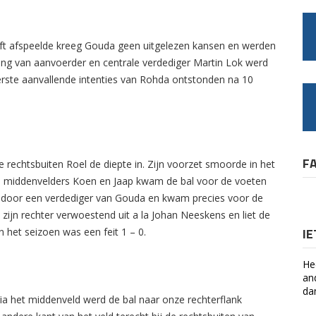
lft afspeelde kreeg Gouda geen uitgelezen kansen en werden
ing van aanvoerder en centrale verdediger Martin Lok werd
erste aanvallende intenties van Rohda ontstonden na 10
F
 rechtsbuiten Roel de diepte in. Zijn voorzet smoorde in het
n middenvelders Koen en Jaap kwam de bal voor de voeten
t door een verdediger van Gouda en kwam precies voor de
ijn rechter verwoestend uit a la Johan Neeskens en liet de
I
het seizoen was een feit 1 – 0.
He
an
da
ia het middenveld werd de bal naar onze rechterflank