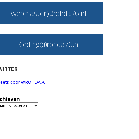
webmaster@rohda76.nl
Kleding@rohda76.nl
WITTER
eets door @ROHDA76
chieven
chieven