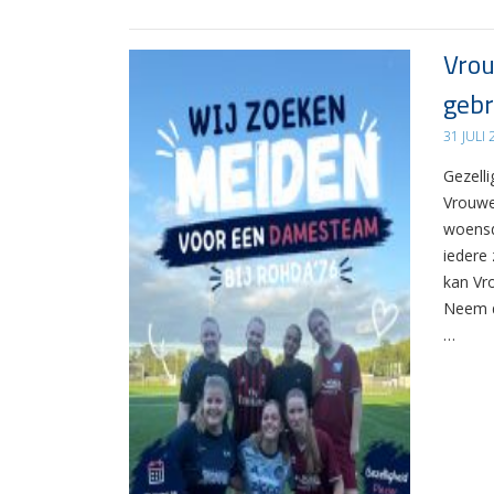
Vrou
gebr
31 JULI
Gezelli
Vrouwe
woensd
iedere 
kan Vr
Neem d
…