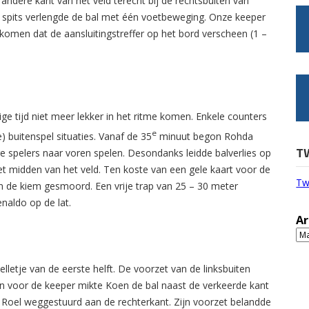
andere kant van het veld terecht bij de rechtsbuiten van
e spits verlengde de bal met één voetbeweging. Onze keeper
komen dat de aansluitingstreffer op het bord verscheen (1 –
ge tijd niet meer lekker in het ritme komen. Enkele counters
e
) buitenspel situaties. Vanaf de 35
minuut begon Rohda
T
 spelers naar voren spelen. Desondanks leidde balverlies op
t midden van het veld. Ten koste van een gele kaart voor de
Tw
 de kiem gesmoord. Een vrije trap van 25 – 30 meter
naldo op de lat.
Ar
Ar
lletje van de eerste helft. De voorzet van de linksbuiten
 voor de keeper mikte Koen de bal naast de verkeerde kant
r Roel weggestuurd aan de rechterkant. Zijn voorzet belandde