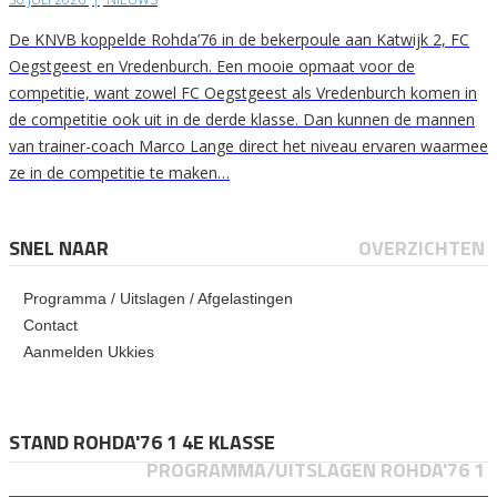
De KNVB koppelde Rohda’76 in de bekerpoule aan Katwijk 2, FC
Oegstgeest en Vredenburch. Een mooie opmaat voor de
competitie, want zowel FC Oegstgeest als Vredenburch komen in
de competitie ook uit in de derde klasse. Dan kunnen de mannen
van trainer-coach Marco Lange direct het niveau ervaren waarmee
ze in de competitie te maken…
SNEL NAAR
OVERZICHTEN
Programma / Uitslagen / Afgelastingen
Contact
Aanmelden Ukkies
STAND ROHDA'76 1 4E KLASSE
PROGRAMMA/UITSLAGEN ROHDA'76 1