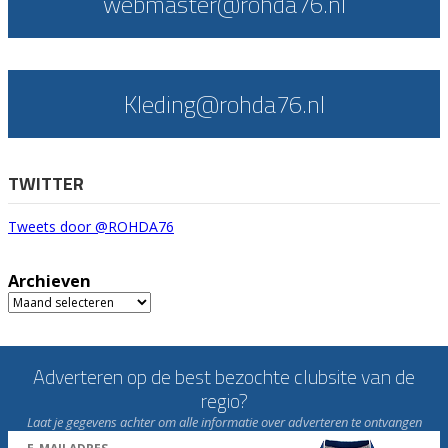
webmaster@rohda76.nl
Kleding@rohda76.nl
TWITTER
Tweets door @ROHDA76
Archieven
Archieven
Adverteren op de best bezochte clubsite van de
regio?
Laat je gegevens achter om alle informatie over adverteren te ontvangen