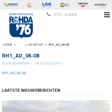
0172 - 614959
HOME
»
ROHDA IN HET AD
»
RH1_AD_06-08
RH1_AD_06-08
DOOR BEHEERDER
|
7 AUGUSTUS 2014
|
RH1_AD_06-08
LAATSTE NIEUWSBERICHTEN