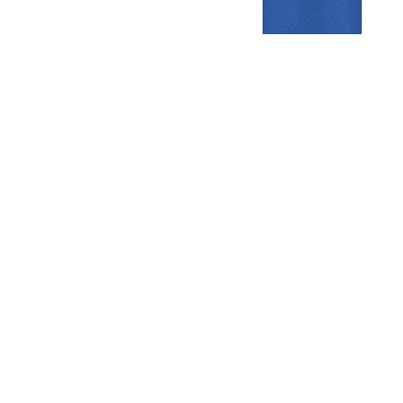
Gezellige zaterdagvereniging in Bodegraven. Het eerste elftal bij
de heren komt uit in de vierde klasse.
Club
Roosters
Overige
Algemene
Speeldagenkalender
Alcoholrichtlijn
informatie
Bardienst
In de media
Bestuur &
Schoonmaakrooster
Diverse
Commissies
kleedkamers
links