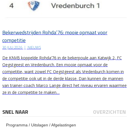
Bekerwedstrijden Rohda’76: mooie opmaat voor
competitie
30 JULI 2026
|
NIEUWS
De KNVB koppelde Rohda’76 in de bekerpoule aan Katwijk 2, FC
Oegstgeest en Vredenburch. Een mooie opmaat voor de
competitie, want zowel FC Oegstgeest als Vredenburch komen in
de competitie ook uit in de derde klasse. Dan kunnen de mannen
van trainer-coach Marco Lange direct het niveau ervaren waarmee
ze in de competitie te maken…
SNEL NAAR
OVERZICHTEN
Programma / Uitslagen / Afgelastingen