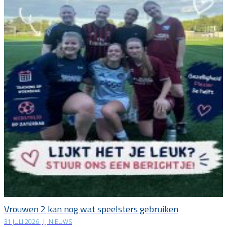
Vrouwen 2 kan nog wat speelsters gebruiken
31 JULI 2026
|
NIEUWS