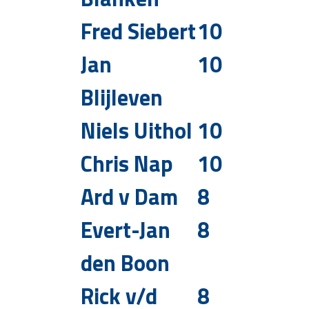
Fred Siebert
10
Jan
10
Blijleven
Niels Uithol
10
Chris Nap
10
Ard v Dam
8
Evert-Jan
8
den Boon
Rick v/d
8