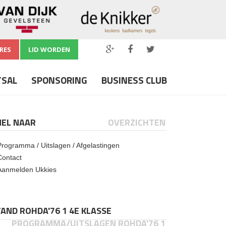
RES
LID WORDEN
TSAL
SPONSORING
BUSINESS CLUB
NEL NAAR
OVERZICHTEN
Programma / Uitslagen / Afgelastingen
Contact
Aanmelden Ukkies
AND ROHDA'76 1 4E KLASSE
PROGRAMMA/UITSLAGEN ROHDA'76 1