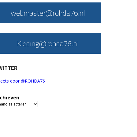
webmaster@rohda76.nl
Kleding@rohda76.nl
WITTER
eets door @ROHDA76
chieven
chieven