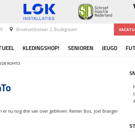
59
Broekveldselaan 2, Bodegraven
VACATU
TUEEL
KLEDINGSHOP!
SENIOREN
JEUGD
FU
IN DE ROHTO
S
hTo
 er nu nog drie van over gebleven. Reinier Bos, Joel Branger
ST