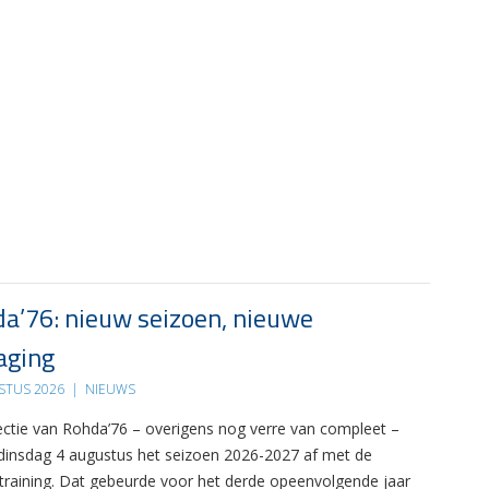
a’76: nieuw seizoen, nieuwe
aging
STUS 2026
|
NIEUWS
ectie van Rohda’76 – overigens nog verre van compleet –
 dinsdag 4 augustus het seizoen 2026-2027 af met de
 training. Dat gebeurde voor het derde opeenvolgende jaar