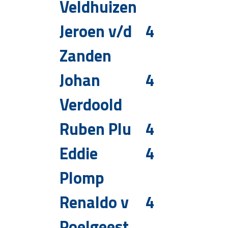
Veldhuizen
Jeroen v/d
4
Zanden
Johan
4
Verdoold
Ruben Plu
4
Eddie
4
Plomp
Renaldo v
4
Poelgeest