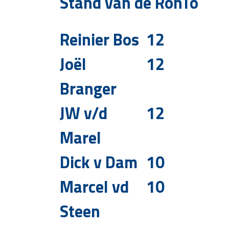
Stand van de RohTo
Reinier Bos
12
Joël
12
Branger
JW v/d
12
Marel
Dick v Dam
10
Marcel vd
10
Steen