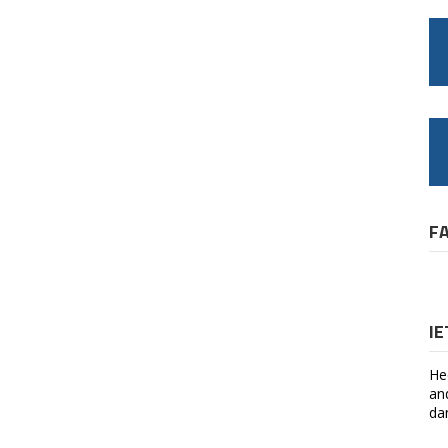
F
I
He
an
da