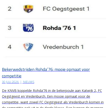
Bekerwedstrijden Rohda’76: mooie opmaat voor
competitie
30 JULI 2026
|
NIEUWS
De KNVB koppelde Rohda’76 in de bekerpoule aan Katwijk 2, FC
Oegstgeest en Vredenburch. Een mooie opmaat voor de
competitie, want zowel FC Oegstgeest als Vredenburch komen in
de competitie ook uit in de derde klasse. Dan kunnen de mannen