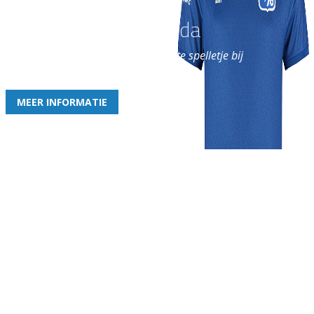
Word nu lid van Rohda
en geniet iedere week van het leukste spelletje bij
de leukste club!
MEER INFORMATIE
Gezellige zaterdagvereniging in Bodegraven. Het eerste elftal bij
de heren komt uit in de vierde klasse.