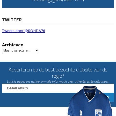
TWITTER
Tweets door @ROHDA76
Archieven
Archieven
Adverteren op de best bezochte clubsite van de
regio?
Laat je gegevens achter om alle informatie over adverteren te ontvangen