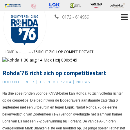
0172 - 614959
HOME
»
ROHDA’76 RICHT ZICH OP COMPETITIESTART
Rohda’76 richt zich op competitiestart
DOOR BEHEERDER
|
1 SEPTEMBER 2014
|
NIEUWS
Na drie speelronden voor de KNVB-beker kan Rohda’76 zich volledig richten
op de competitie. Die begint voor de Bodegravers aanstaande zaterdag 6
september met een uitbeurt in en tegen Lopik. Nadat Rohda’76 de eerste
bekerwedstrijd van Zoetermeer (1-2) verloor, overtuigde het team van trainer
Boris van Es met een 7-2 overwinning bij Floreant. De van de A-junioren
overgekomen Mark Blanken eiste een hoofdrol op. De jonge speler liet het net