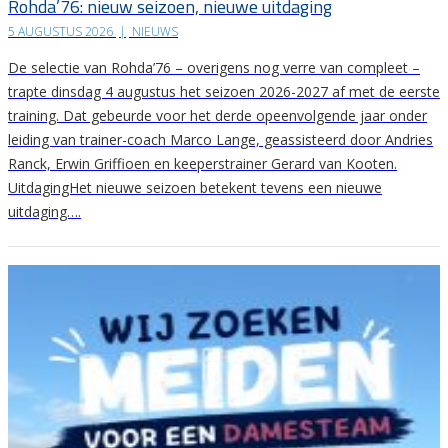
Rohda’76: nieuw seizoen, nieuwe uitdaging
5 AUGUSTUS 2026
|
NIEUWS
De selectie van Rohda’76 – overigens nog verre van compleet –
trapte dinsdag 4 augustus het seizoen 2026-2027 af met de eerste
training. Dat gebeurde voor het derde opeenvolgende jaar onder
leiding van trainer-coach Marco Lange, geassisteerd door Andries
Ranck, Erwin Griffioen en keeperstrainer Gerard van Kooten.
UitdagingHet nieuwe seizoen betekent tevens een nieuwe
uitdaging….