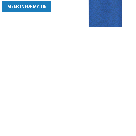
MEER INFORMATIE
Gezellige zaterdagvereniging in Bodegraven. Het eerste elftal bij
de heren komt uit in de vierde klasse.
Club
Roosters
Overige
Algemene
Speeldagenkalender
Alcoholrichtlijn
informatie
Bardienst
In de media