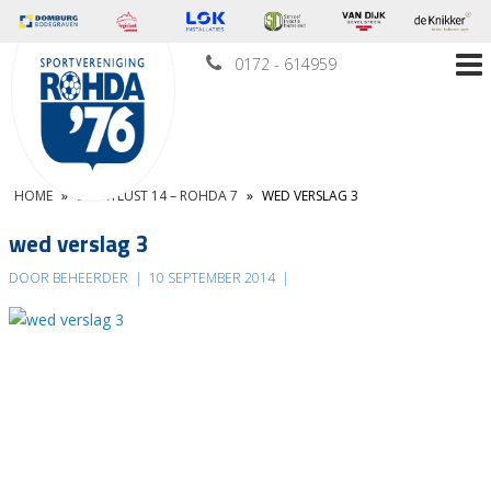
0172 - 614959
HOME
»
SPORTLUST 14 – ROHDA 7
»
WED VERSLAG 3
wed verslag 3
DOOR BEHEERDER
|
10 SEPTEMBER 2014
|