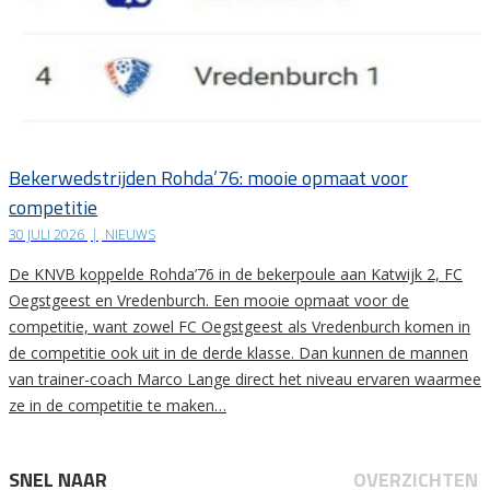
Bekerwedstrijden Rohda’76: mooie opmaat voor
competitie
30 JULI 2026
|
NIEUWS
De KNVB koppelde Rohda’76 in de bekerpoule aan Katwijk 2, FC
Oegstgeest en Vredenburch. Een mooie opmaat voor de
competitie, want zowel FC Oegstgeest als Vredenburch komen in
de competitie ook uit in de derde klasse. Dan kunnen de mannen
van trainer-coach Marco Lange direct het niveau ervaren waarmee
ze in de competitie te maken…
SNEL NAAR
OVERZICHTEN