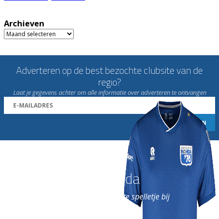
Archieven
Archieven
Adverteren op de best bezochte clubsite van de
regio?
Laat je gegevens achter om alle informatie over adverteren te ontvangen
Word nu lid van Rohda
en geniet iedere week van het leukste spelletje bij
de leukste club!