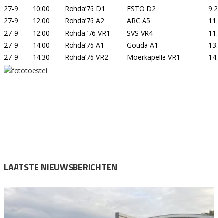
27-9
10:00
Rohda’76 D1
ESTO D2
9.
27-9
12.00
Rohda’76 A2
ARC A5
11
27-9
12:00
Rohda ’76 VR1
SVS VR4
11
27-9
14.00
Rohda’76 A1
Gouda A1
13
27-9
14.30
Rohda’76 VR2
Moerkapelle VR1
14
LAATSTE NIEUWSBERICHTEN