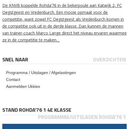
De KNVB koppelde Rohda’76 in de bekerpoule aan Katwijk 2, FC
Oegstgeest en Vredenburch. Een mooie opmaat voor de
competitie, want zowel FC Oegstgeest als Vredenburch komen in
de competitie ook uit in de derde klasse. Dan kunnen de mannen
van trainer-coach Marco Lange direct het niveau ervaren waarmee
ze in de competitie te maken…
SNEL NAAR
OVERZICHTEN
Programma / Uitslagen / Afgelastingen
Contact
Aanmelden Ukkies
STAND ROHDA'76 1 4E KLASSE
PROGRAMMA/UITSLAGEN ROHDA'76 1