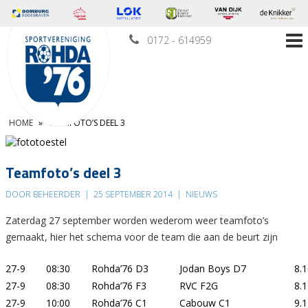
0172 - 614959
HOME
»
TEAMFOTO’S DEEL 3
Teamfoto’s deel 3
DOOR BEHEERDER
|
25 SEPTEMBER 2014
|
NIEUWS
Zaterdag 27 september worden wederom weer teamfoto’s
gemaakt, hier het schema voor de team die aan de beurt zijn
27-9
08:30
Rohda’76 D3
Jodan Boys D7
8.
27-9
08:30
Rohda’76 F3
RVC F2G
8.
27-9
10:00
Rohda’76 C1
Cabouw C1
9.