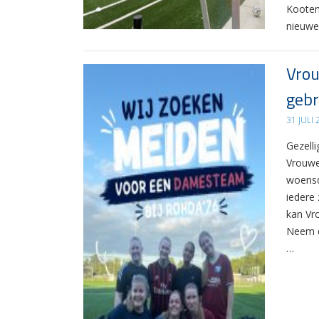
Kooten
nieuwe
Vrou
gebr
31 JULI
Gezelli
Vrouwe
woensd
iedere 
kan Vr
Neem d
…