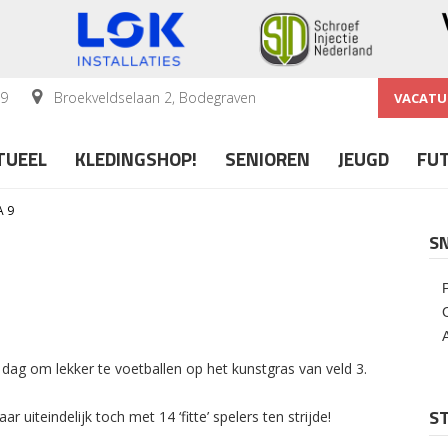
59
Broekveldselaan 2, Bodegraven
VACATU
TUEEL
KLEDINGSHOP!
SENIOREN
JEUGD
FU
 9
S
ag om lekker te voetballen op het kunstgras van veld 3.
ST
iteindelijk toch met 14 ‘fitte’ spelers ten strijde!