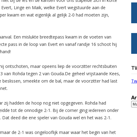
et bij de les en de kansen voor ons stapelde zich in korte
t Evert, Linge en Maik, welke Evert wegstuurde aan de
er kwam en wat eigenlijk al gelijk 2-0 had moeten zijn,
anval. Een mislukte breedtepass kwam in de voeten van
cte pass in de loop van Evert en vanaf randje 16 schoot hij
 hand!
mij ontschoten, maar opeens liep de voorzitter rechtsbuiten
T
s 3 van Rohda tegen 2 van Gouda.De geheel vrijstaande Kees,
te beslissen, smeekte om de bal, maar de voorzitter had last
Tw
net.
Ar
ar zij hadden de hoop nog niet opgegeven. Rohda had
Ar
eidde tot de onnodige 2-1. Bij de corner ging iedereen onder
. Dat deed die ene speler van Gouda wel en het was 2-1.
maar de 2-1 was ongelooflijk maar waar het begin van het