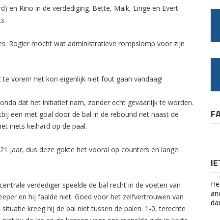
rd) en Rino in de verdediging. Bette, Maik, Linge en Evert
s.
s. Rogier mocht wat administratieve rompslomp voor zijn
e voren! Het kon eigenlijk niet fout gaan vandaag!
da dat het initiatief nam, zonder echt gevaarlijk te worden.
F
tbij een met goal door de bal in de rebound net naast de
et niets keihard op de paal.
21 jaar, dus deze gokte het vooral op counters en lange
I
He
 centrale verdediger speelde de bal recht in de voeten van
an
eeper en hij faalde niet. Goed voor het zelfvertrouwen van
da
 situatie kreeg hij de bal niet tussen de palen. 1-0, terechte