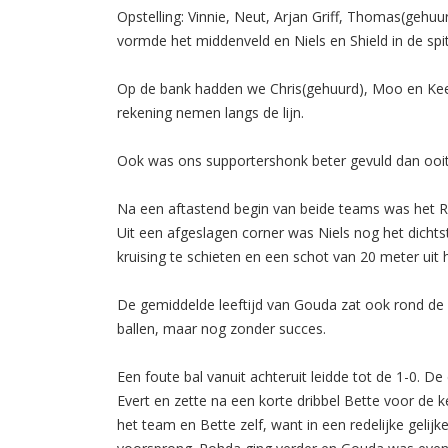
Opstelling: Vinnie, Neut, Arjan Griff, Thomas(gehuu
vormde het middenveld en Niels en Shield in de spit
Op de bank hadden we Chris(gehuurd), Moo en Kee
rekening nemen langs de lijn.
Ook was ons supportershonk beter gevuld dan ooit t
Na een aftastend begin van beide teams was het Roh
Uit een afgeslagen corner was Niels nog het dichts
kruising te schieten en een schot van 20 meter uit h
De gemiddelde leeftijd van Gouda zat ook rond de 
ballen, maar nog zonder succes.
Een foute bal vanuit achteruit leidde tot de 1-0. De
Evert en zette na een korte dribbel Bette voor de k
het team en Bette zelf, want in een redelijke gelijke