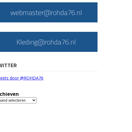
webmaster@rohda76.nl
Kleding@rohda76.nl
WITTER
eets door @ROHDA76
chieven
chieven