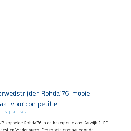
rwedstrijden Rohda’76: mooie
at voor competitie
 2026
|
NIEUWS
B koppelde Rohda’76 in de bekerpoule aan Katwijk 2, FC
eest en Vredenburch. Een mooie opmaat voor de