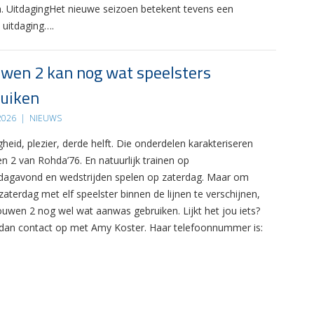
. UitdagingHet nieuwe seizoen betekent tevens een
 uitdaging….
wen 2 kan nog wat speelsters
uiken
 2026
|
NIEUWS
gheid, plezier, derde helft. Die onderdelen karakteriseren
n 2 van Rohda’76. En natuurlijk trainen op
agavond en wedstrijden spelen op zaterdag. Maar om
zaterdag met elf speelster binnen de lijnen te verschijnen,
ouwen 2 nog wel wat aanwas gebruiken. Lijkt het jou iets?
an contact op met Amy Koster. Haar telefoonnummer is: