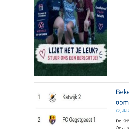
Beke
opma
30 JULI
De KNV
Oegstg