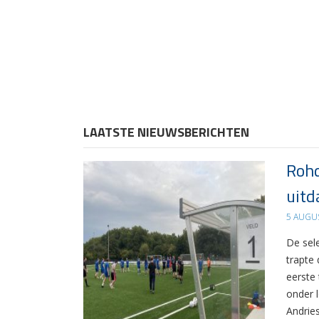
LAATSTE NIEUWSBERICHTEN
Rohd
uitd
5 AUGU
De sel
trapte
eerste
onder 
Andrie