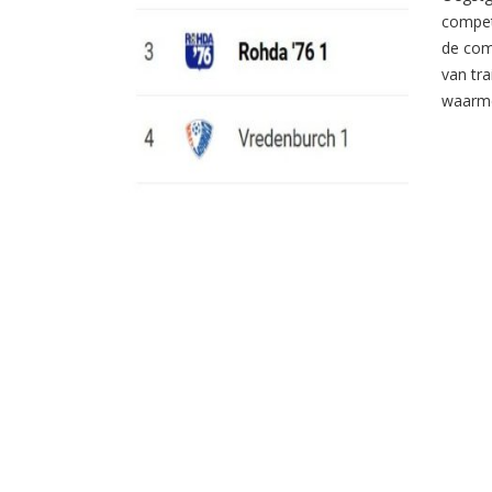
compet
de com
van tr
waarme