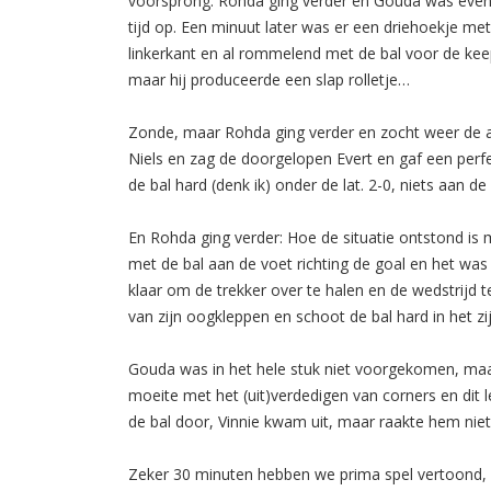
voorsprong. Rohda ging verder en Gouda was even ni
tijd op. Een minuut later was er een driehoekje me
linkerkant en al rommelend met de bal voor de keep
maar hij produceerde een slap rolletje…
Zonde, maar Rohda ging verder en zocht weer de a
Niels en zag de doorgelopen Evert en gaf een perfe
de bal hard (denk ik) onder de lat. 2-0, niets aan de
En Rohda ging verder: Hoe de situatie ontstond is 
met de bal aan de voet richting de goal en het wa
klaar om de trekker over te halen en de wedstrijd 
van zijn oogkleppen en schoot de bal hard in het zij
Gouda was in het hele stuk niet voorgekomen, ma
moeite met het (uit)verdedigen van corners en dit l
de bal door, Vinnie kwam uit, maar raakte hem niet
Zeker 30 minuten hebben we prima spel vertoond, 