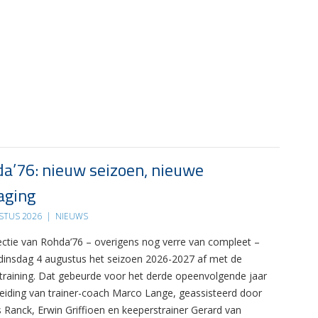
a’76: nieuw seizoen, nieuwe
aging
STUS 2026
|
NIEUWS
ectie van Rohda’76 – overigens nog verre van compleet –
 dinsdag 4 augustus het seizoen 2026-2027 af met de
 training. Dat gebeurde voor het derde opeenvolgende jaar
leiding van trainer-coach Marco Lange, geassisteerd door
s Ranck, Erwin Griffioen en keeperstrainer Gerard van