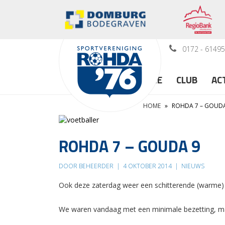
0172 - 6149
HOME
CLUB
AC
HOME
»
ROHDA 7 – GOUDA
ROHDA 7 – GOUDA 9
DOOR BEHEERDER
|
4 OKTOBER 2014
|
NIEUWS
Ook deze zaterdag weer een schitterende (warme) d
We waren vandaag met een minimale bezetting, maar u