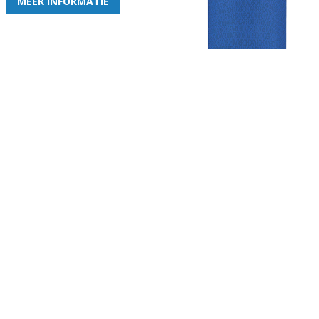
MEER INFORMATIE
Gezellige zaterdagvereniging in Bodegraven. Het eerste elftal bij
de heren komt uit in de vierde klasse.
Club
Roosters
Overige
Algemene
Speeldagenkalender
Alcoholrichtlijn
informatie
Bardienst
In de media
Bestuur &
Schoonmaakrooster
Diverse