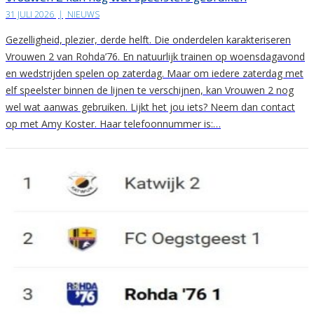
31 JULI 2026
|
NIEUWS
Gezelligheid, plezier, derde helft. Die onderdelen karakteriseren
Vrouwen 2 van Rohda’76. En natuurlijk trainen op woensdagavond
en wedstrijden spelen op zaterdag. Maar om iedere zaterdag met
elf speelster binnen de lijnen te verschijnen, kan Vrouwen 2 nog
wel wat aanwas gebruiken. Lijkt het jou iets? Neem dan contact
op met Amy Koster. Haar telefoonnummer is:…