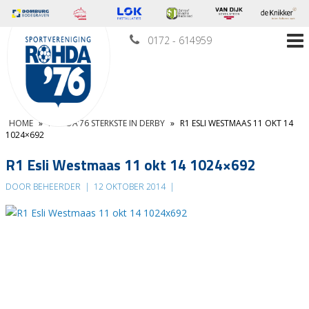
0172 - 614959
HOME
»
ROHDA’76 STERKSTE IN DERBY
»
R1 ESLI WESTMAAS 11 OKT 14
1024×692
R1 Esli Westmaas 11 okt 14 1024×692
DOOR BEHEERDER
|
12 OKTOBER 2014
|