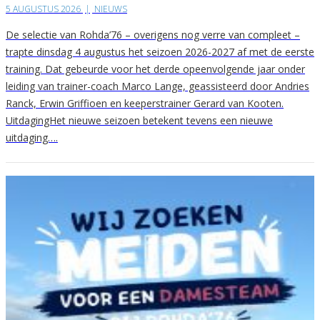
5 AUGUSTUS 2026
|
NIEUWS
De selectie van Rohda’76 – overigens nog verre van compleet –
trapte dinsdag 4 augustus het seizoen 2026-2027 af met de eerste
training. Dat gebeurde voor het derde opeenvolgende jaar onder
leiding van trainer-coach Marco Lange, geassisteerd door Andries
Ranck, Erwin Griffioen en keeperstrainer Gerard van Kooten.
UitdagingHet nieuwe seizoen betekent tevens een nieuwe
uitdaging….