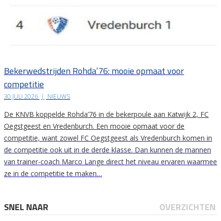
Bekerwedstrijden Rohda’76: mooie opmaat voor
competitie
30 JULI 2026
|
NIEUWS
De KNVB koppelde Rohda’76 in de bekerpoule aan Katwijk 2, FC
Oegstgeest en Vredenburch. Een mooie opmaat voor de
competitie, want zowel FC Oegstgeest als Vredenburch komen in
de competitie ook uit in de derde klasse. Dan kunnen de mannen
van trainer-coach Marco Lange direct het niveau ervaren waarmee
ze in de competitie te maken…
SNEL NAAR
OVERZICHTEN