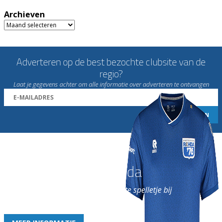
Archieven
Archieven
Adverteren op de best bezochte clubsite van de
regio?
Laat je gegevens achter om alle informatie over adverteren te ontvangen
Word nu lid van Rohda
en geniet iedere week van het leukste spelletje bij
de leukste club!