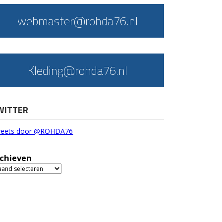
webmaster@rohda76.nl
Kleding@rohda76.nl
WITTER
eets door @ROHDA76
chieven
chieven