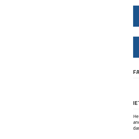
F
I
He
an
da