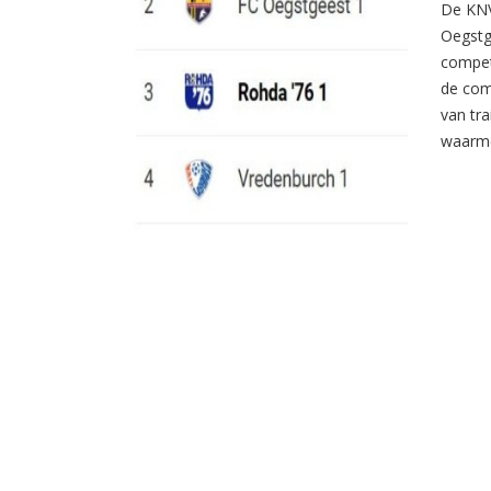
De KNV
Oegstg
compet
de com
van tr
waarme