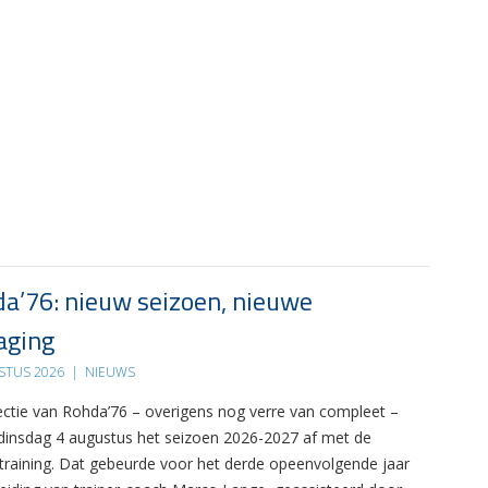
a’76: nieuw seizoen, nieuwe
aging
STUS 2026
|
NIEUWS
ectie van Rohda’76 – overigens nog verre van compleet –
 dinsdag 4 augustus het seizoen 2026-2027 af met de
 training. Dat gebeurde voor het derde opeenvolgende jaar