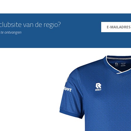
lubsite van de regio?
n te ontvangen
j de leukste club!