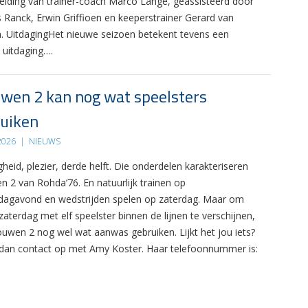
leiding van trainer-coach Marco Lange, geassisteerd door
s Ranck, Erwin Griffioen en keeperstrainer Gerard van
. UitdagingHet nieuwe seizoen betekent tevens een
 uitdaging….
wen 2 kan nog wat speelsters
uiken
 2026
|
NIEUWS
gheid, plezier, derde helft. Die onderdelen karakteriseren
n 2 van Rohda’76. En natuurlijk trainen op
agavond en wedstrijden spelen op zaterdag. Maar om
zaterdag met elf speelster binnen de lijnen te verschijnen,
ouwen 2 nog wel wat aanwas gebruiken. Lijkt het jou iets?
an contact op met Amy Koster. Haar telefoonnummer is: