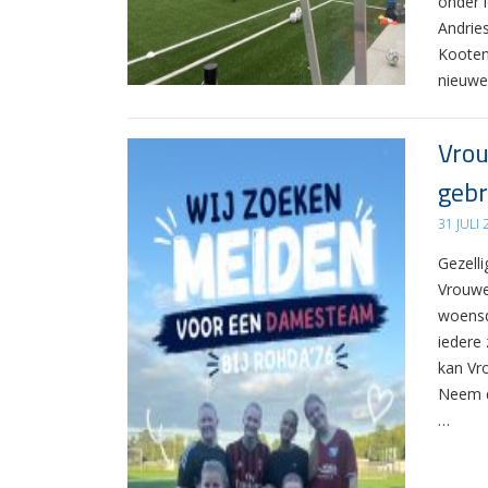
onder 
Andrie
Kooten
nieuwe
Vrou
gebr
31 JULI
Gezelli
Vrouwe
woensd
iedere 
kan Vr
Neem d
…