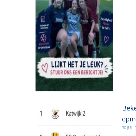
Beke
opma
30 JULI