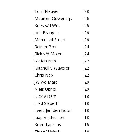
Tom Kleuver
28
Maarten Ouwendijk
26
Kees v/d Wilk
26
Joël Branger
26
Marcel vd Steen
26
Reinier Bos
24
Rick v/d Molen
24
Stefan Nap
22
Mitchell v Waveren
22
Chris Nap
22
JW v/d Marel
20
Niels Uithol
20
Dick v Dam
18
Fred Siebert
18
Evert-Jan den Boon
18
Jaap Veldhuizen
18
Koen Laurens
16
Tim v/d Werf
16