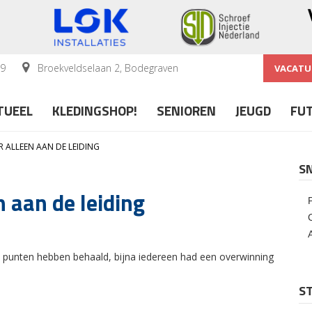
59
Broekveldselaan 2, Bodegraven
VACATU
TUEEL
KLEDINGSHOP!
SENIOREN
JEUGD
FU
 ALLEEN AAN DE LEIDING
S
 aan de leiding
 punten hebben behaald, bijna iedereen had een overwinning
ST