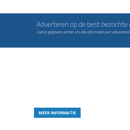
Adverteren op de best bezochte c
Laat je gegevens achter om alle informatie over advertere
Word nu lid van Rohda
en geniet iedere week van het leukste spelletje bi
MEER INFORMATIE