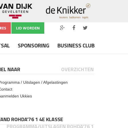
RES
LID WORDEN
TSAL
SPONSORING
BUSINESS CLUB
NEL NAAR
OVERZICHTEN
Programma / Uitslagen / Afgelastingen
Contact
Aanmelden Ukkies
AND ROHDA'76 1 4E KLASSE
PROGRAMMA/UITSLAGEN ROHDA'76 1