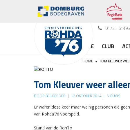
0172 - 6149
HOME
CLUB
AC
HOME
»
TOM KLEUVER WEER
Tom Kleuver weer alleen
DOOR BEHEERDER
|
12 OKTOBER 2014
|
NIEUWS
Er waren deze keer maar weinig personen die geen
van Rohda’76 voorspeld.
Stand van de RohTo