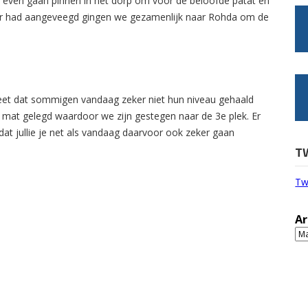
even gaan pinnen in het dorp om voor de beloofde patat en
er had aangeveegd gingen we gezamenlijk naar Rohda om de
weet dat sommigen vandaag zeker niet hun niveau gehaald
 mat gelegd waardoor we zijn gestegen naar de 3e plek. Er
dat jullie je net als vandaag daarvoor ook zeker gaan
T
Tw
Ar
Ar