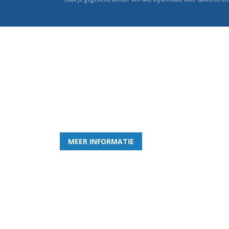
Word nu lid van Rohda
en geniet iedere week van het leukste spelletje bi
MEER INFORMATIE