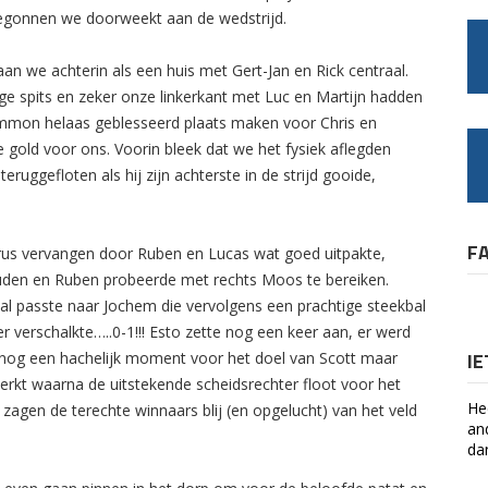
begonnen we doorweekt aan de wedstrijd.
an we achterin als een huis met Gert-Jan en Rick centraal.
ige spits en zeker onze linkerkant met Luc en Martijn hadden
mmon helaas geblesseerd plaats maken voor Chris en
e gold voor ons. Voorin bleek dat we het fysiek aflegden
ruggefloten als hij zijn achterste in de strijd gooide,
F
lorus vervangen door Ruben en Lucas wat goed uitpakte,
ouden en Ruben probeerde met rechts Moos te bereiken.
l passte naar Jochem die vervolgens een prachtige steekbal
r verschalkte…..0-1!!! Esto zette nog een keer aan, er werd
I
t nog een hachelijk moment voor het doel van Scott maar
rkt waarna de uitstekende scheidsrechter floot voor het
He
n zagen de terechte winnaars blij (en opgelucht) van het veld
an
da