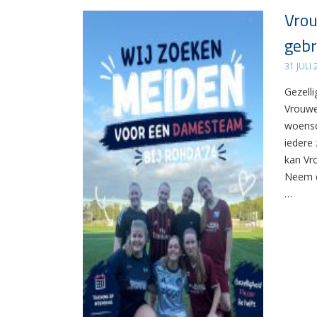
Vrou
gebr
31 JULI
Gezelli
Vrouwe
woensd
iedere 
kan Vr
Neem d
…