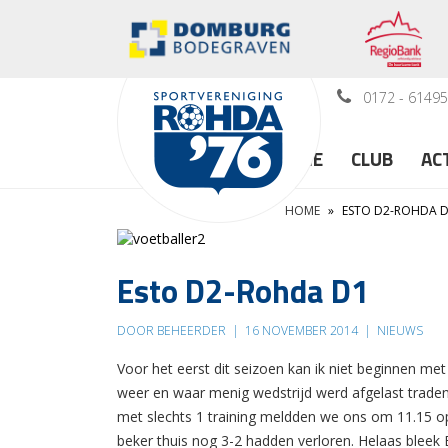
0172 - 6149
HOME
CLUB
AC
HOME
»
ESTO D2-ROHDA 
Esto D2-Rohda D1
DOOR BEHEERDER
|
16 NOVEMBER 2014
|
NIEUWS
Voor het eerst dit seizoen kan ik niet beginnen me
weer en waar menig wedstrijd werd afgelast traden
met slechts 1 training meldden we ons om 11.15 o
beker thuis nog 3-2 hadden verloren. Helaas bleek E