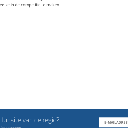
e ze in de competitie te maken…
lubsite van de regio?
n te ontvangen