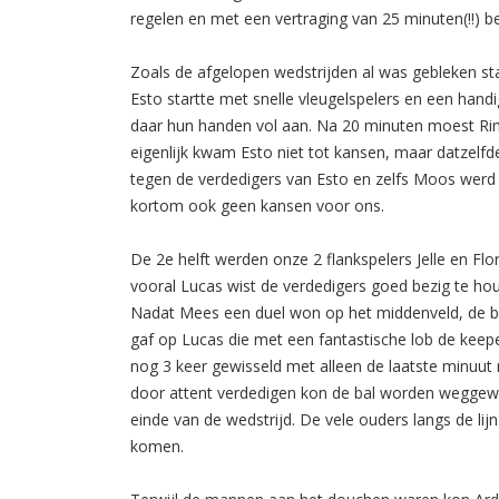
regelen en met een vertraging van 25 minuten(!!) 
Zoals de afgelopen wedstrijden al was gebleken sta
Esto startte met snelle vleugelspelers en een hand
daar hun handen vol aan. Na 20 minuten moest Ri
eigenlijk kwam Esto niet tot kansen, maar datzelfd
tegen de verdedigers van Esto en zelfs Moos werd te
kortom ook geen kansen voor ons.
De 2e helft werden onze 2 flankspelers Jelle en F
vooral Lucas wist de verdedigers goed bezig te h
Nadat Mees een duel won op het middenveld, de ba
gaf op Lucas die met een fantastische lob de keepe
nog 3 keer gewisseld met alleen de laatste minuu
door attent verdedigen kon de bal worden weggewe
einde van de wedstrijd. De vele ouders langs de lij
komen.