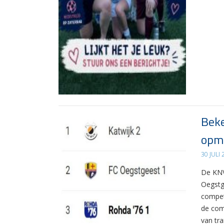
Beke
opma
30 JULI
De KNV
Oegstg
compet
de com
van tr