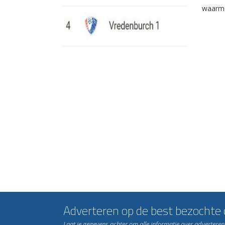
waarme
Adverteren op de best bezochte c
Laat je gegevens achter om alle informatie over advertere