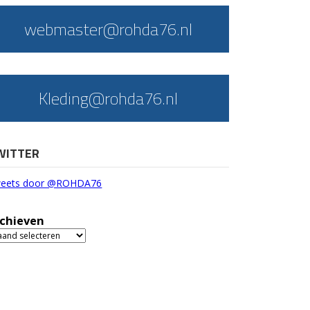
webmaster@rohda76.nl
Kleding@rohda76.nl
WITTER
eets door @ROHDA76
chieven
chieven