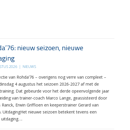
a’76: nieuw seizoen, nieuwe
aging
STUS 2026
|
NIEUWS
ectie van Rohda’76 – overigens nog verre van compleet –
 dinsdag 4 augustus het seizoen 2026-2027 af met de
 training. Dat gebeurde voor het derde opeenvolgende jaar
leiding van trainer-coach Marco Lange, geassisteerd door
s Ranck, Erwin Griffioen en keeperstrainer Gerard van
. UitdagingHet nieuwe seizoen betekent tevens een
 uitdaging….