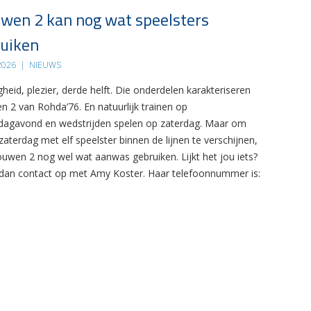
wen 2 kan nog wat speelsters
uiken
 2026
|
NIEUWS
gheid, plezier, derde helft. Die onderdelen karakteriseren
n 2 van Rohda’76. En natuurlijk trainen op
agavond en wedstrijden spelen op zaterdag. Maar om
zaterdag met elf speelster binnen de lijnen te verschijnen,
ouwen 2 nog wel wat aanwas gebruiken. Lijkt het jou iets?
an contact op met Amy Koster. Haar telefoonnummer is: