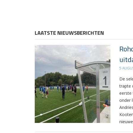
LAATSTE NIEUWSBERICHTEN
Rohd
uitd
5 AUGU
De sel
trapte
eerste
onder 
Andrie
Kooten
nieuwe