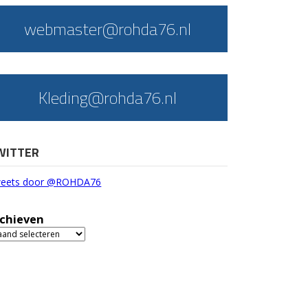
webmaster@rohda76.nl
Kleding@rohda76.nl
WITTER
eets door @ROHDA76
chieven
chieven