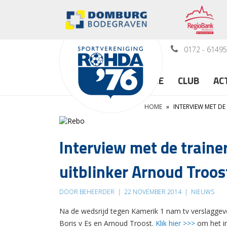
0172 - 6149
HOME
CLUB
AC
HOME
»
INTERVIEW MET D
Interview met de traine
uitblinker Arnoud Troos
DOOR BEHEERDER
|
22 NOVEMBER 2014
|
NIEUWS
Na de wedsrijd tegen Kamerik 1 nam tv verslaggev
Boris v Es en Arnoud Troost.
Klik hier >>>
om het in