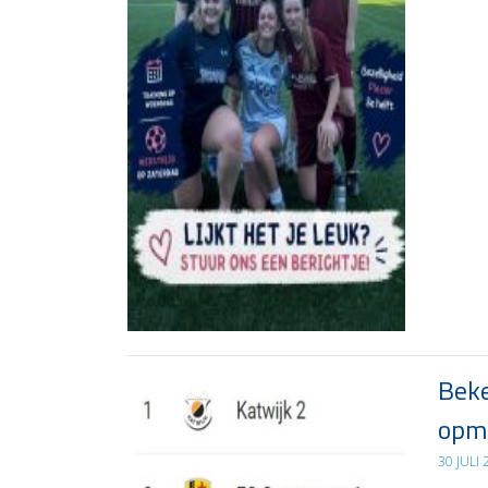
Beke
opma
30 JULI