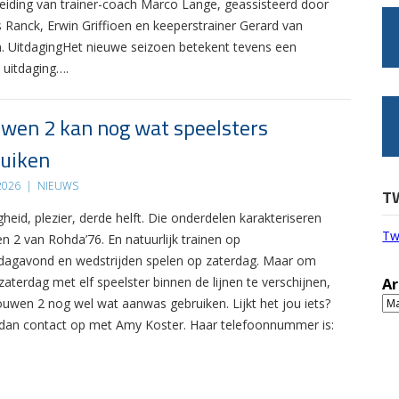
leiding van trainer-coach Marco Lange, geassisteerd door
s Ranck, Erwin Griffioen en keeperstrainer Gerard van
. UitdagingHet nieuwe seizoen betekent tevens een
 uitdaging….
wen 2 kan nog wat speelsters
uiken
 2026
|
NIEUWS
T
gheid, plezier, derde helft. Die onderdelen karakteriseren
Tw
n 2 van Rohda’76. En natuurlijk trainen op
agavond en wedstrijden spelen op zaterdag. Maar om
zaterdag met elf speelster binnen de lijnen te verschijnen,
Ar
Ar
ouwen 2 nog wel wat aanwas gebruiken. Lijkt het jou iets?
an contact op met Amy Koster. Haar telefoonnummer is: