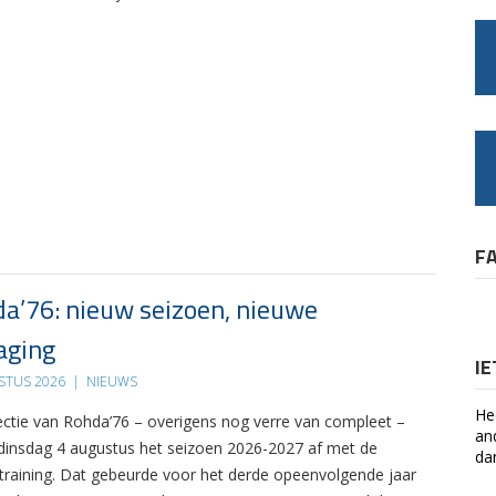
F
a’76: nieuw seizoen, nieuwe
aging
I
STUS 2026
|
NIEUWS
He
ectie van Rohda’76 – overigens nog verre van compleet –
an
 dinsdag 4 augustus het seizoen 2026-2027 af met de
da
 training. Dat gebeurde voor het derde opeenvolgende jaar