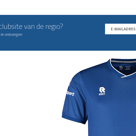
lubsite van de regio?
n te ontvangen
j de leukste club!