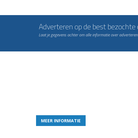
Adverteren op de best bezochte c
Laat je gegevens achter om alle informatie over advertere
Word nu lid van Rohda
en geniet iedere week van het leukste spelletje bi
MEER INFORMATIE