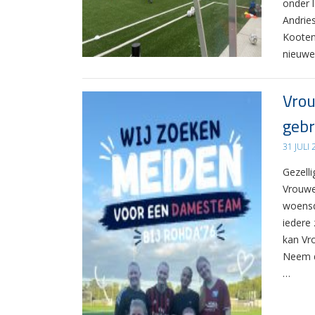
onder 
Andrie
Kooten
nieuwe
Vrou
gebr
31 JULI
Gezelli
Vrouwe
woensd
iedere 
kan Vr
Neem d
…