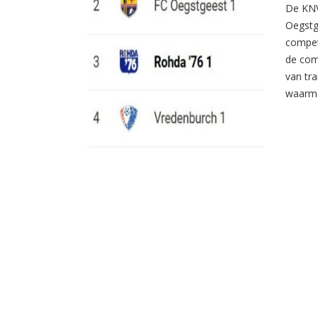
De KNV
Oegstg
compet
de com
van tr
waarme