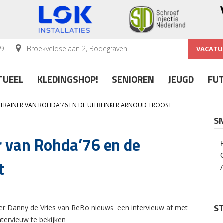
59
Broekveldselaan 2, Bodegraven
VACATU
TUEEL
KLEDINGSHOP!
SENIOREN
JEUGD
FU
E TRAINER VAN ROHDA’76 EN DE UITBLINKER ARNOUD TROOST
S
r van Rohda’76 en de
t
ST
er Danny de Vries van ReBo nieuws een intervieuw af met
tervieuw te bekijken