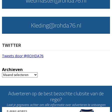
webmaster@rohda76.nl
Kleding@rohda76.nl
TWITTER
Tweets door @ROHDA76
Archieven
Archieven
Adverteren op de best bezochte clubsite van de
regio?
Laat je gegevens achter om alle informatie over adverteren te ontvangen