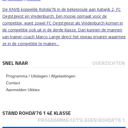
De KNVB koppelde Rohda’76 in de bekerpoule aan Katwijk 2, FC
Oegstgeest en Vredenburch. Een mooie opmaat voor de
competitie, want zowel FC Oegstgeest als Vredenburch komen in
de competitie ook uit in de derde klasse. Dan kunnen de mannen
van trainer-coach Marco Lange direct het niveau ervaren waarmee
ze in de competitie te maken…
SNEL NAAR
OVERZICHTEN
Programma / Uitslagen / Afgelastingen
Contact
Aanmelden Ukkies
STAND ROHDA'76 1 4E KLASSE
PROGRAMMA/UITSLAGEN ROHDA'76 1