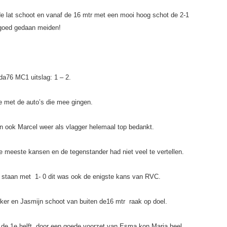
n de lat schoot en vanaf de 16 mtr met een mooi hoog schot de 2-1
 goed gedaan meiden!
da76 MC1 uitslag: 1 – 2
.
 met de auto’s die mee gingen.
n ook Marcel weer als vlagger helemaal top bedankt.
 meeste kansen en de tegenstander had niet veel te vertellen.
 staan met 1- 0 dit was ook de enigste kans van RVC.
rker en Jasmijn schoot van buiten de16 mtr raak op doel.
 de 1e helft, door een goede voorzet van Esma kon Maria heel