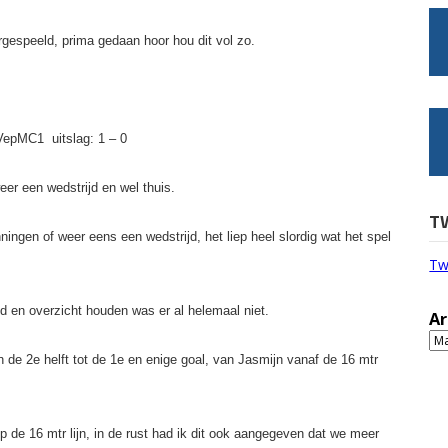
gespeeld, prima gedaan hoor hou dit vol zo.
VepMC1 uitslag: 1 – 0
eer een wedstrijd en wel thuis.
T
ingen of weer eens een wedstrijd, het liep heel slordig wat het spel
Tw
ld en overzicht houden was er al helemaal niet.
Ar
Ar
n de 2e helft tot de 1e en enige goal, van Jasmijn vanaf de 16 mtr
 de 16 mtr lijn, in de rust had ik dit ook aangegeven dat we meer