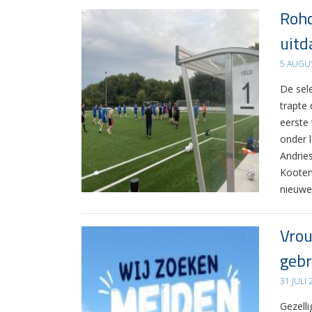
Rohd
uitd
5 AUGU
De sel
trapte
eerste
onder 
Andrie
Kooten
nieuwe
Vrou
gebr
31 JULI
Gezelli