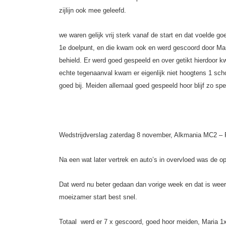
zijlijn ook mee geleefd.
we waren gelijk vrij sterk vanaf de start en dat voelde go
1e doelpunt, en die kwam ook en werd gescoord door Mar
behield. Er werd goed gespeeld en over getikt hierdoor 
echte tegenaanval kwam er eigenlijk niet hoogtens 1 sc
goed bij. Meiden allemaal goed gespeeld hoor blijf zo s
Wedstrijdverslag zaterdag 8 november, Alkmania MC2 – 
Na een wat later vertrek en auto’s in overvloed was de op
Dat werd nu beter gedaan dan vorige week en dat is weer 
moeizamer start best snel.
Totaal werd er 7 x gescoord, goed hoor meiden, Maria 1x