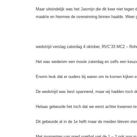
Maar uiteindelijk was het Jasmijn die dit keer niet tege
maakte en hiermee de overwinning binnen haalde. Weer
wedstrijd verslag zaterdag 4 oktober, RVC’33 MC2 – Roh
Het was wederom een mooie zaterdag en zelfs een keuze
Enorm leuk dat er ouders bij waren om te komen kijken e
De wedstrijd was best spannend, maar wij hadden toch de
Helaas gebeurde het toch dat we eerst achter kwamen te
Dit gebeurde al in de 1e helft maar de meiden bleven ste
Met momenten van goed voetbal viel de 1 – 2 ook nog in