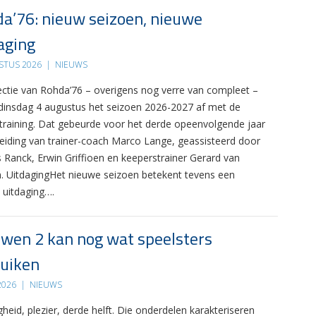
a’76: nieuw seizoen, nieuwe
aging
STUS 2026
|
NIEUWS
ectie van Rohda’76 – overigens nog verre van compleet –
 dinsdag 4 augustus het seizoen 2026-2027 af met de
 training. Dat gebeurde voor het derde opeenvolgende jaar
leiding van trainer-coach Marco Lange, geassisteerd door
s Ranck, Erwin Griffioen en keeperstrainer Gerard van
. UitdagingHet nieuwe seizoen betekent tevens een
 uitdaging….
wen 2 kan nog wat speelsters
uiken
 2026
|
NIEUWS
gheid, plezier, derde helft. Die onderdelen karakteriseren