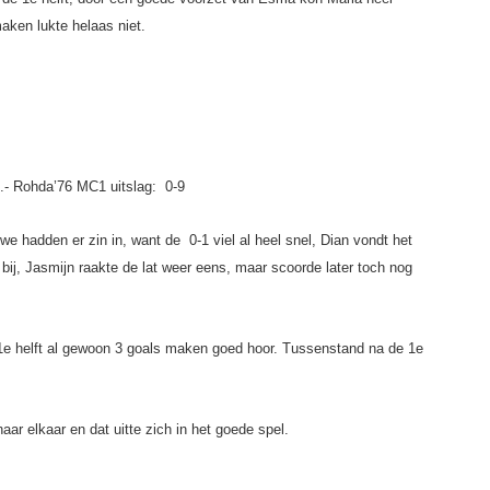
aken lukte helaas niet.
.- Rohda’76 MC1 uitslag: 0-9
e hadden er zin in, want de 0-1 viel al heel snel, Dian vondt het
 bij, Jasmijn raakte de lat weer eens, maar scoorde later toch nog
e 1e helft al gewoon 3 goals maken goed hoor. Tussenstand na de 1e
r elkaar en dat uitte zich in het goede spel.