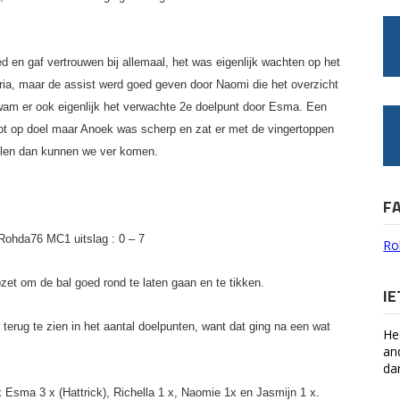
ed en gaf vertrouwen bij allemaal, het was eigenlijk wachten op het
ia, maar de assist werd goed geven door Naomi die het overzicht
kwam er ook eigenlijk het verwachte 2e doelpunt door Esma. Een
hot op doel maar Anoek was scherp en zat er met de vingertoppen
pelen dan kunnen we ver komen.
F
Rohda76 MC1 uitslag : 0 – 7
Ro
zet om de bal goed rond te laten gaan en te tikken.
I
terug te zien in het aantal doelpunten, want dat ging na een wat
He
an
da
 Esma 3 x (Hattrick), Richella 1 x, Naomie 1x en Jasmijn 1 x.