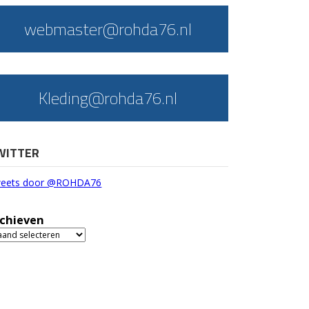
webmaster@rohda76.nl
Kleding@rohda76.nl
WITTER
eets door @ROHDA76
chieven
chieven