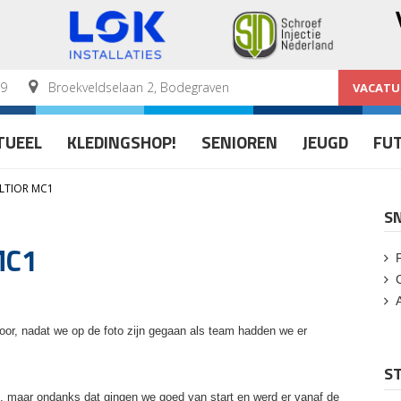
59
Broekveldselaan 2, Bodegraven
VACATU
TUEEL
KLEDINGSHOP!
SENIOREN
JEUGD
FU
LTIOR MC1
S
MC1
oor, nadat we op de foto zijn gegaan als team hadden we er
ST
, maar ondanks dat gingen we goed van start en werd er vanaf de