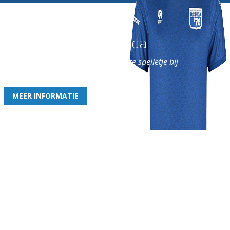
Word nu lid van Rohda
en geniet iedere week van het leukste spelletje bij
de leukste club!
MEER INFORMATIE
Gezellige zaterdagvereniging in Bodegraven. Het eerste elftal bij
de heren komt uit in de vierde klasse.