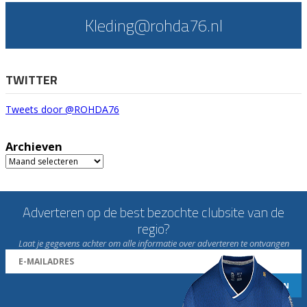
Kleding@rohda76.nl
TWITTER
Tweets door @ROHDA76
Archieven
Archieven
Adverteren op de best bezochte clubsite van de
regio?
Laat je gegevens achter om alle informatie over adverteren te ontvangen