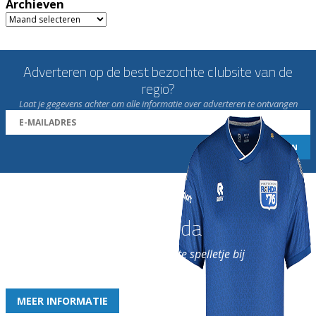
Archieven
Archieven
Adverteren op de best bezochte clubsite van de
regio?
Laat je gegevens achter om alle informatie over adverteren te ontvangen
Word nu lid van Rohda
en geniet iedere week van het leukste spelletje bij
de leukste club!
MEER INFORMATIE