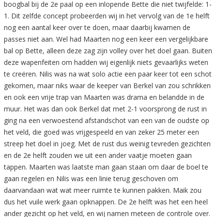
boogbal bij de 2e paal op een inlopende Bette die niet twijfelde: 1-
1. Dit zelfde concept probeerden wij in het vervolg van de 1e helft
nog een aantal keer over te doen, maar daarbij kwamen de
passes niet aan. Wel had Maarten nog een keer een vergelijkbare
bal op Bette, alleen deze zag zijn volley over het doel gaan. Buiten
deze wapenfeiten om hadden wij eigenlijk niets gevaarlijks weten
te creëren. Nilis was na wat solo actie een paar keer tot een schot
gekomen, maar niks waar de keeper van Berkel van zou schrikken
en ook een vrije trap van Maarten was drama en belandde in de
muur. Het was dan ook Berkel dat met 2-1 voorsprong de rust in
ging na een verwoestend afstandschot van een van de oudste op
het veld, die goed was vrijgespeeld en van zeker 25 meter een
streep het doel in joeg. Met de rust dus weinig tevreden gezichten
en de 2e helft zouden we uit een ander vaatje moeten gaan
tappen. Maarten was laatste man gaan staan om daar de boel te
gaan regelen en Nilis was een linie terug geschoven om
daarvandaan wat wat meer ruimte te kunnen pakken. Maik zou
dus het vuile werk gaan opknappen. De 2e helft was het een heel
ander gezicht op het veld, en wij namen meteen de controle over.