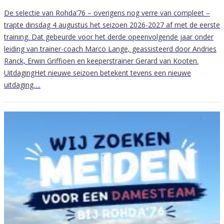
De selectie van Rohda’76 – overigens nog verre van compleet –
trapte dinsdag 4 augustus het seizoen 2026-2027 af met de eerste
training. Dat gebeurde voor het derde opeenvolgende jaar onder
leiding van trainer-coach Marco Lange, geassisteerd door Andries
Ranck, Erwin Griffioen en keeperstrainer Gerard van Kooten.
UitdagingHet nieuwe seizoen betekent tevens een nieuwe
uitdaging….