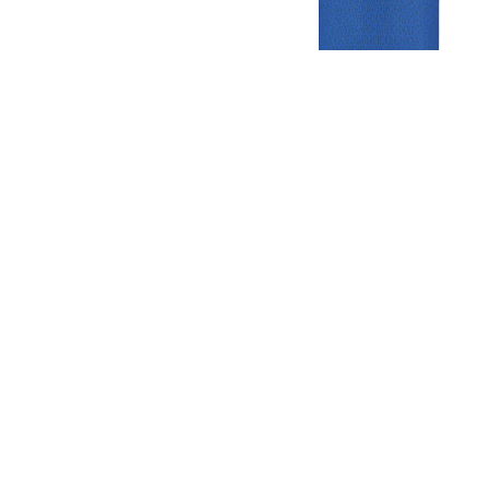
Gezellige zaterdagvereniging in Bodegraven. Het eerste elftal bij
de heren komt uit in de vierde klasse.
Club
Roosters
Overige
Algemene
Speeldagenkalender
Alcoholrichtlijn
informatie
Bardienst
In de media
Bestuur &
Schoonmaakrooster
Diverse
Commissies
kleedkamers
links