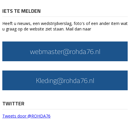
IETS TE MELDEN
Heeft u nieuws, een wedstrijdverslag, foto's of een ander item wat
u graag op de website ziet staan. Mail dan naar
webmaster@rohda76.nl
Kleding@rohda76.nl
TWITTER
Tweets door @ROHDA76