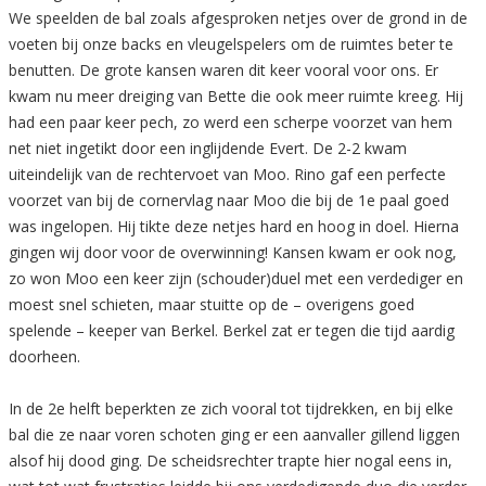
We speelden de bal zoals afgesproken netjes over de grond in de
voeten bij onze backs en vleugelspelers om de ruimtes beter te
benutten. De grote kansen waren dit keer vooral voor ons. Er
kwam nu meer dreiging van Bette die ook meer ruimte kreeg. Hij
had een paar keer pech, zo werd een scherpe voorzet van hem
net niet ingetikt door een inglijdende Evert. De 2-2 kwam
uiteindelijk van de rechtervoet van Moo. Rino gaf een perfecte
voorzet van bij de cornervlag naar Moo die bij de 1e paal goed
was ingelopen. Hij tikte deze netjes hard en hoog in doel. Hierna
gingen wij door voor de overwinning! Kansen kwam er ook nog,
zo won Moo een keer zijn (schouder)duel met een verdediger en
moest snel schieten, maar stuitte op de – overigens goed
spelende – keeper van Berkel. Berkel zat er tegen die tijd aardig
doorheen.
In de 2e helft beperkten ze zich vooral tot tijdrekken, en bij elke
bal die ze naar voren schoten ging er een aanvaller gillend liggen
alsof hij dood ging. De scheidsrechter trapte hier nogal eens in,