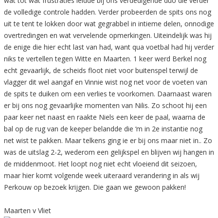
wat tot wat frustraties leidde bij ons verdedigende duo die verder
de volledige controle hadden. Verder probeerden de spits ons nog
uit te tent te lokken door wat gegrabbel in intieme delen, onnodige
overtredingen en wat vervelende opmerkingen. Uiteindelijk was hij
de enige die hier echt last van had, want qua voetbal had hij verder
niks te vertellen tegen Witte en Maarten. 1 keer werd Berkel nog
echt gevaarlijk, de scheids floot niet voor buitenspel terwijl de
vlagger dit wel aangaf en Vinnie wist nog net voor de voeten van
de spits te duiken om een verlies te voorkomen. Daarnaast waren
er bij ons nog gevaarlijke momenten van Nilis. Zo schoot hij een
paar keer net naast en raakte Niels een keer de paal, waarna de
bal op de rug van de keeper belandde die ‘m in 2e instantie nog
net wist te pakken. Maar telkens ging ie er bij ons maar niet in.. Zo
was de uitslag 2-2, wederom een gelijkspel en blijven wij hangen in
de middenmoot. Het loopt nog niet echt vloeiend dit seizoen,
maar hier komt volgende week uiteraard verandering in als wij
Perkouw op bezoek krijgen. Die gaan we gewoon pakken!
Maarten v Vliet