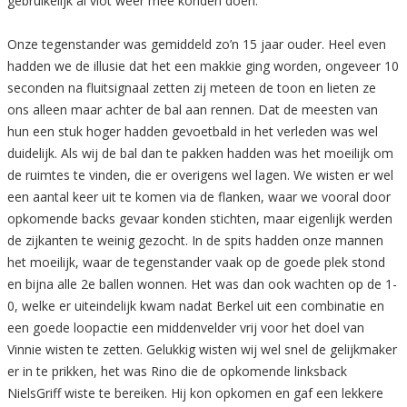
gebruikelijk al vlot weer mee konden doen.
Onze tegenstander was gemiddeld zo’n 15 jaar ouder. Heel even
hadden we de illusie dat het een makkie ging worden, ongeveer 10
seconden na fluitsignaal zetten zij meteen de toon en lieten ze
ons alleen maar achter de bal aan rennen. Dat de meesten van
hun een stuk hoger hadden gevoetbald in het verleden was wel
duidelijk. Als wij de bal dan te pakken hadden was het moeilijk om
de ruimtes te vinden, die er overigens wel lagen. We wisten er wel
een aantal keer uit te komen via de flanken, waar we vooral door
opkomende backs gevaar konden stichten, maar eigenlijk werden
de zijkanten te weinig gezocht. In de spits hadden onze mannen
het moeilijk, waar de tegenstander vaak op de goede plek stond
en bijna alle 2e ballen wonnen. Het was dan ook wachten op de 1-
0, welke er uiteindelijk kwam nadat Berkel uit een combinatie en
een goede loopactie een middenvelder vrij voor het doel van
Vinnie wisten te zetten. Gelukkig wisten wij wel snel de gelijkmaker
er in te prikken, het was Rino die de opkomende linksback
NielsGriff wiste te bereiken. Hij kon opkomen en gaf een lekkere