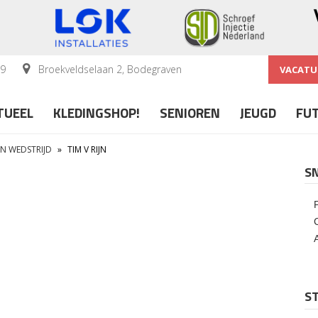
59
Broekveldselaan 2, Bodegraven
VACATU
TUEEL
KLEDINGSHOP!
SENIOREN
JEUGD
FU
EN WEDSTRIJD
»
TIM V RIJN
S
ST