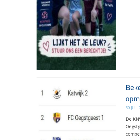
Beke
opma
30 JULI
De KNV
Oegstg
compet