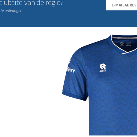
lubsite van de regio?
n te ontvangen
j de leukste club!