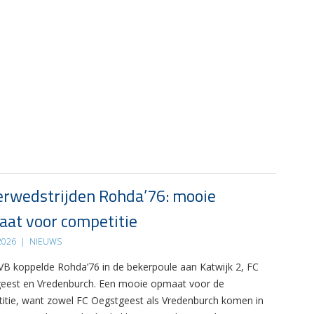
rwedstrijden Rohda’76: mooie
at voor competitie
 2026
|
NIEUWS
B koppelde Rohda’76 in de bekerpoule aan Katwijk 2, FC
eest en Vredenburch. Een mooie opmaat voor de
itie, want zowel FC Oegstgeest als Vredenburch komen in