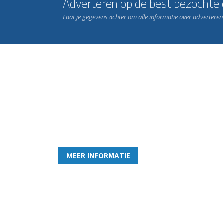
Adverteren op de best bezochte c
Laat je gegevens achter om alle informatie over advertere
Word nu lid van Rohda
en geniet iedere week van het leukste spelletje bi
MEER INFORMATIE