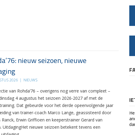
a’76: nieuw seizoen, nieuwe
aging
F
STUS 2026
|
NIEUWS
ectie van Rohda’76 – overigens nog verre van compleet –
 dinsdag 4 augustus het seizoen 2026-2027 af met de
I
 training. Dat gebeurde voor het derde opeenvolgende jaar
leiding van trainer-coach Marco Lange, geassisteerd door
He
an
s Ranck, Erwin Griffioen en keeperstrainer Gerard van
da
. UitdagingHet nieuwe seizoen betekent tevens een
 uitdaging….