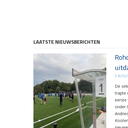
LAATSTE NIEUWSBERICHTEN
Rohd
uitd
5 AUGU
De sel
trapte
eerste
onder 
Andrie
Kooten
nieuwe