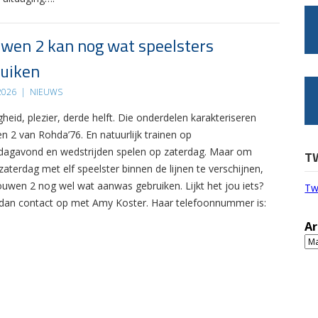
wen 2 kan nog wat speelsters
uiken
 2026
|
NIEUWS
gheid, plezier, derde helft. Die onderdelen karakteriseren
n 2 van Rohda’76. En natuurlijk trainen op
agavond en wedstrijden spelen op zaterdag. Maar om
T
zaterdag met elf speelster binnen de lijnen te verschijnen,
ouwen 2 nog wel wat aanwas gebruiken. Lijkt het jou iets?
Tw
an contact op met Amy Koster. Haar telefoonnummer is:
Ar
Ar