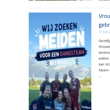
Vrou
gebr
31 JULI
Gezelli
Vrouwe
woensd
iedere 
kan Vr
Neem d
…