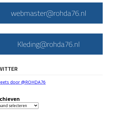
webmaster@rohda76.nl
Kleding@rohda76.nl
WITTER
eets door @ROHDA76
chieven
chieven