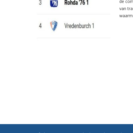
de com
van tr
waarme