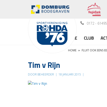
0172 - 6149
HOME
CLUB
AC
HOME
»
FLUIT OOK EENS E
Tim v Rijn
DOOR BEHEERDER
|
18 JANUARI 2015
|