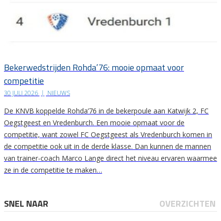
Bekerwedstrijden Rohda’76: mooie opmaat voor
competitie
30 JULI 2026
|
NIEUWS
De KNVB koppelde Rohda’76 in de bekerpoule aan Katwijk 2, FC
Oegstgeest en Vredenburch. Een mooie opmaat voor de
competitie, want zowel FC Oegstgeest als Vredenburch komen in
de competitie ook uit in de derde klasse. Dan kunnen de mannen
van trainer-coach Marco Lange direct het niveau ervaren waarmee
ze in de competitie te maken…
SNEL NAAR
OVERZICHTEN