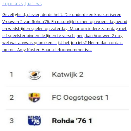
31 JULI 2026
|
NIEUWS
Gezelligheid, plezier, derde helft. Die onderdelen karakteriseren
Vrouwen 2 van Rohda’76. En natuurlijk trainen op woensdagavond
en wedstrijden spelen op zaterdag. Maar om iedere zaterdag met
elf speelster binnen de lijnen te verschijnen, kan Vrouwen 2 nog
wel wat aanwas gebruiken. Lijkt het jou iets? Neem dan contact
op met Amy Koster. Haar telefoonnummer is:…