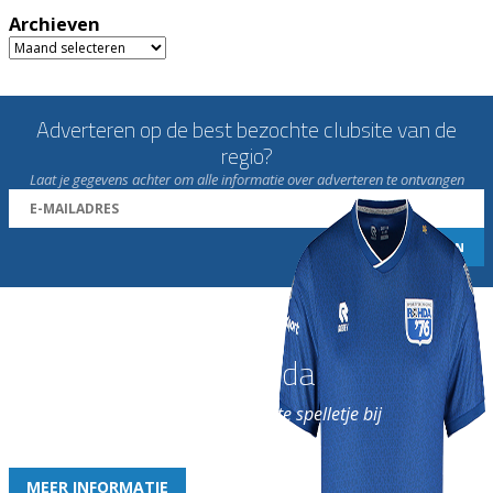
Archieven
Archieven
Adverteren op de best bezochte clubsite van de
regio?
Laat je gegevens achter om alle informatie over adverteren te ontvangen
Word nu lid van Rohda
en geniet iedere week van het leukste spelletje bij
de leukste club!
MEER INFORMATIE