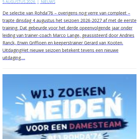
5 AUGUSTUS 2026
|
NIEUWS
De selectie van Rohda’76 – overigens nog verre van compleet –
trapte dinsdag 4 augustus het seizoen 2026-2027 af met de eerste
training. Dat gebeurde voor het derde opeenvolgende jaar onder
leiding van trainer-coach Marco Lange, geassisteerd door Andries
Ranck, Erwin Griffioen en keeperstrainer Gerard van Kooten.
UitdagingHet nieuwe seizoen betekent tevens een nieuwe
uitdaging….