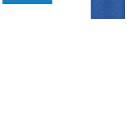
Gezellige zaterdagvereniging in Bodegraven. Het eerste elftal bij
de heren komt uit in de vierde klasse.
Club
Roosters
Overige
Algemene
Speeldagenkalender
Alcoholrichtlijn
informatie
Bardienst
In de media
Bestuur &
Schoonmaakrooster
Diverse