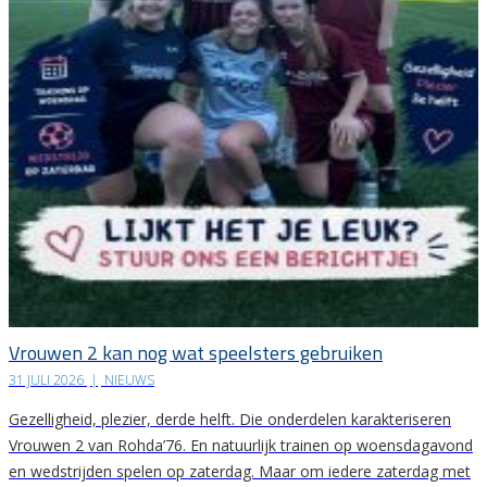
Vrouwen 2 kan nog wat speelsters gebruiken
31 JULI 2026
|
NIEUWS
Gezelligheid, plezier, derde helft. Die onderdelen karakteriseren
Vrouwen 2 van Rohda’76. En natuurlijk trainen op woensdagavond
en wedstrijden spelen op zaterdag. Maar om iedere zaterdag met