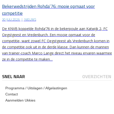
Bekerwedstrijden Rohda’76: mooie opmaat voor
competitie
30 JULI 2026
|
NIEUWS
De KNVB koppelde Rohda’76 in de bekerpoule aan Katwijk 2, FC
Oegstgeest en Vredenburch. Een mooie opmaat voor de
competitie, want zowel FC Oegstgeest als Vredenburch komen in
de competitie ook uit in de derde klasse. Dan kunnen de mannen
van trainer-coach Marco Lange direct het niveau ervaren waarmee
ze in de competitie te maken…
SNEL NAAR
OVERZICHTEN
Programma / Uitslagen / Afgelastingen
Contact
Aanmelden Ukkies