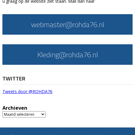
u graag op de website ziet staan. Mail dan naar
webmaster@rohda76.nl
Kleding@rohda76.nl
TWITTER
Tweets door @ROHDA76
Archieven
Archieven