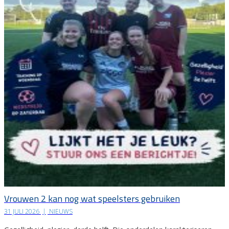
Vrouwen 2 kan nog wat speelsters gebruiken
31 JULI 2026
|
NIEUWS