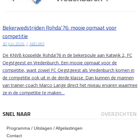
Bekerwedstrijden Rohda’76: mooie opmaat voor
competitie
30 JULI 2026
|
NIEUWS
De KNVB koppelde Rohda’76 in de bekerpoule aan Katwijk 2, FC
Oegstgeest en Vredenburch. Een mooie opmaat voor de
competitie, want zowel FC Oegstgeest als Vredenburch komen in
de competitie ook uit in de derde klasse. Dan kunnen de mannen
van trainer-coach Marco Lange direct het niveau ervaren waarmee
ze in de competitie te maken…
SNEL NAAR
OVERZICHTEN
Programma / Uitslagen / Afgelastingen
Contact