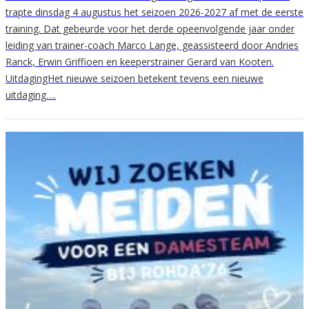
trapte dinsdag 4 augustus het seizoen 2026-2027 af met de eerste
training. Dat gebeurde voor het derde opeenvolgende jaar onder
leiding van trainer-coach Marco Lange, geassisteerd door Andries
Ranck, Erwin Griffioen en keeperstrainer Gerard van Kooten.
UitdagingHet nieuwe seizoen betekent tevens een nieuwe
uitdaging….