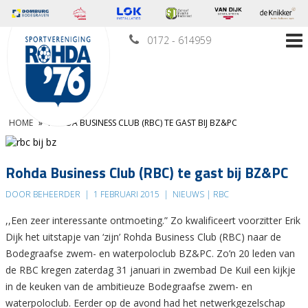
0172 - 614959
HOME
»
ROHDA BUSINESS CLUB (RBC) TE GAST BIJ BZ&PC
Rohda Business Club (RBC) te gast bij BZ&PC
DOOR BEHEERDER
|
1 FEBRUARI 2015
|
NIEUWS | RBC
,,Een zeer interessante ontmoeting.” Zo kwalificeert voorzitter Erik
Dijk het uitstapje van ‘zijn’ Rohda Business Club (RBC) naar de
Bodegraafse zwem- en waterpoloclub BZ&PC. Zo’n 20 leden van
de RBC kregen zaterdag 31 januari in zwembad De Kuil een kijkje
in de keuken van de ambitieuze Bodegraafse zwem- en
waterpoloclub. Eerder op de avond had het netwerkgezelschap