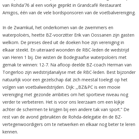
van Rohda’76 al een vorkje geprikt in Grandcafé Restaurant
Amigos, één van de vele bordsponsoren van de voetbalvereniging.
In de Zwamkuil, het onderkomen van de zwemmers en
waterpoloërs, heette BZ-voorzitter Erik van Oossanen zijn gasten
welkom. De preses deed uit de doeken hoe zijn vereniging in
elkaar steekt. En uiteraard woonden de RBC-leden de wedstrijd
van Heren 1 bij. Die wisten de Bodegraafse waterpoloërs met
gemak te winnen: 12-7. Na afloop deelde BZ-coach Herman van
Tongerloo zijn wedstrijdanalyse met de RBC-leden. Best bijzonder
natuurlijk voor een gezelschap dat zich meestal toelegt op het
volgen van voetbalwedstrijden. Dijk: ,,BZ&PC is een mooie
vereniging met gezonde ambities om het sportieve niveau nog
verder te verbeteren. Het is voor ons leerzaam om een kijkje
achter de schermen te krijgen bij een andere tak van sport.” De
rest van de avond gebruikten de Rohda-delegatie én de BZ-
vertegenwoordigers om te netwerken en elkaar nog beter te leren
kennen.