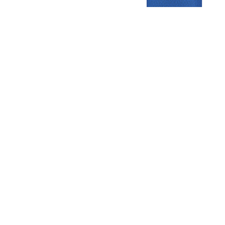
Gezellige zaterdagvereniging in Bodegraven. Het eerste elftal bij
de heren komt uit in de vierde klasse.
Club
Roosters
Overige
Algemene
Speeldagenkalender
Alcoholrichtlijn
informatie
Bardienst
In de media
Bestuur &
Schoonmaakrooster
Diverse
Commissies
kleedkamers
links
Vacatures
Klaverjassen
Privacyverklaring