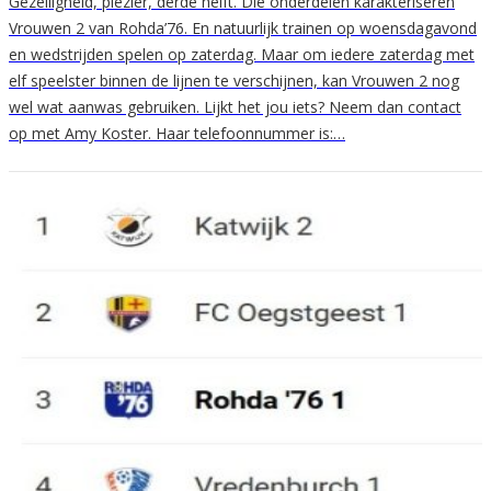
Gezelligheid, plezier, derde helft. Die onderdelen karakteriseren
Vrouwen 2 van Rohda’76. En natuurlijk trainen op woensdagavond
en wedstrijden spelen op zaterdag. Maar om iedere zaterdag met
elf speelster binnen de lijnen te verschijnen, kan Vrouwen 2 nog
wel wat aanwas gebruiken. Lijkt het jou iets? Neem dan contact
op met Amy Koster. Haar telefoonnummer is:…